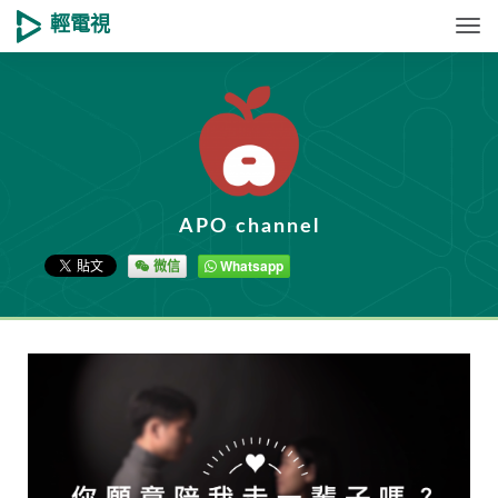
輕電視
Togg
APO channel
微信
Whatsapp