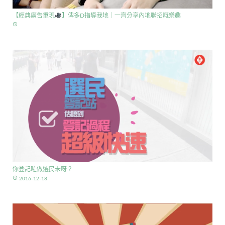
【經典廣告重現
】俾多D指導我地｜一齊分享內地聯招嘅樂趣
access_time
你登記咗做選民未呀？
access_time
2016-12-18