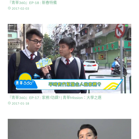
『青莘360』EP-18 : 新春特備
access_time
2017-02-03
『青莘360』EP-17 : 家務?功課? | 青莘Mission：大學之選
access_time
2017-01-18