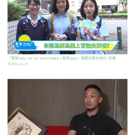
『青莘360』EP-13: YOUTUBER | 青莘Q&A：明星的學生時代–欣蒨
access_time
2016-11-15