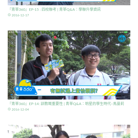
『青莘360』EP-15 : 四校聯考 | 青莘Q&A：學聯升學資訊
access_time
2016-12-17
『青莘360』EP-14: 訓教嘅重要性 | 青莘Q&A：明星的學生時代–馬曼莉
access_time
2016-12-04