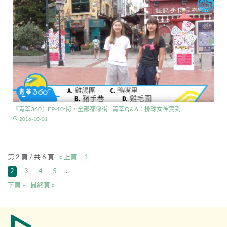
『青莘360』EP-10:街，全部都係街 | 青莘Q&A：排球女神駕到
access_time
2016-10-01
第 2 頁 / 共 6 頁
« 上頁
1
2
3
4
5
...
下頁 »
最終頁 »