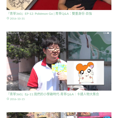
『青莘360』EP-12: Pokémon Go | 青莘Q&A：雙重身份-百強
access_time
2016-10-31
『青莘360』Ep-11:我們的小學雞時代-青莘Q&A：卡通人物大集合
access_time
2016-10-15