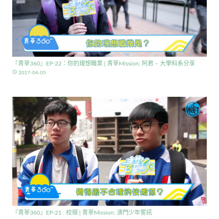
『青莘360』EP-22：你的理想職業 | 青莘Mission: 阿君 – 大學科系分享
access_time
2017-04-05
『青莘360』EP-21 : 校規 | 青莘Mission: 澳門少年警訊