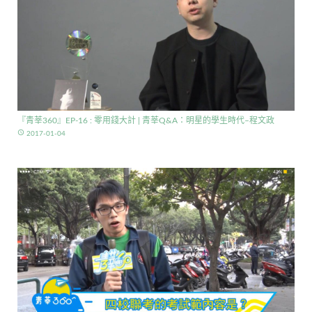
『青莘360』EP-16 : 零用錢大計 | 青莘Q&A：明星的學生時代–程文政
access_time
2017-01-04