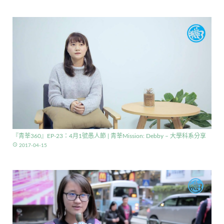
『青莘360』EP-23：4月1號愚人節 | 青莘Mission: Debby – 大學科系分享
access_time
2017-04-15