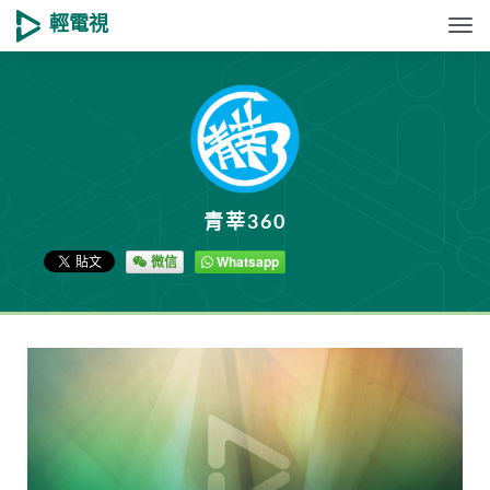
輕電視
Togg
青莘360
微信
Whatsapp