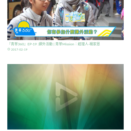
『青莘360』EP-19 :課外活動 | 青莘Mission：經理人-楊家恩
access_time
2017-02-19