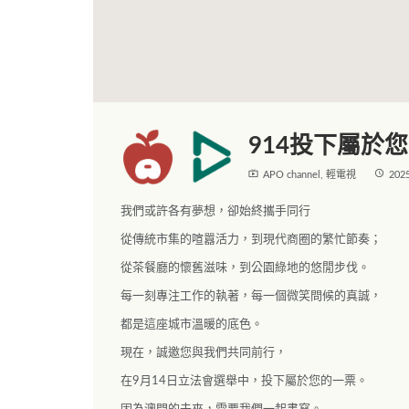
914投下屬於
live_tv
access_time
APO channel
,
輕電視
202
我們或許各有夢想，卻始終攜手同行
從傳統市集的喧囂活力，到現代商圈的繁忙節奏；
從茶餐廳的懷舊滋味，到公園綠地的悠閒步伐。
每一刻專注工作的執著，每一個微笑問候的真誠，
都是這座城市溫暖的底色。
現在，誠邀您與我們共同前行，
在9月14日立法會選舉中，投下屬於您的一票。