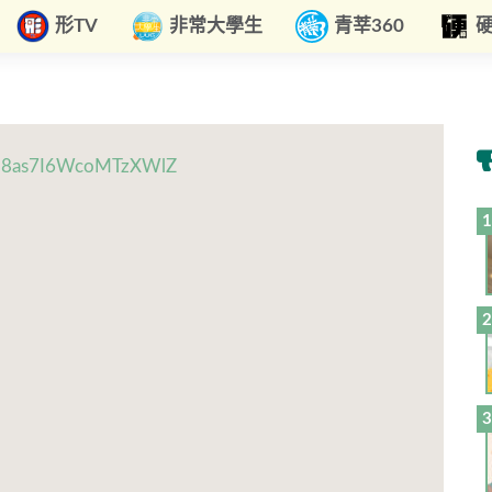
形TV
非常大學生
青莘360
si=8as7I6WcoMTzXWlZ