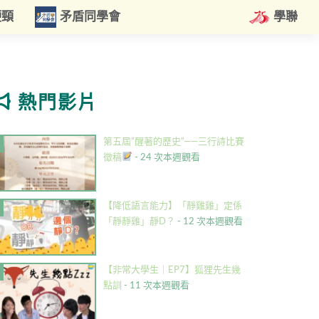
硬頸
矛盾同學會
學聯
熱門影片
第五屆”醒著的歷史”——三行詩比賽
徵稿
- 24 次本週觀看
【降低語言能力】「靜雞雞」定係
「靜靜雞」靜D？
- 12 次本週觀看
【非常大學生｜EP7】狐狸先生幾
點訓
- 11 次本週觀看