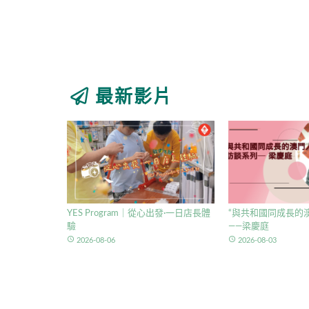
最新影片
YES Program｜從心出發·一日店長體
“與共和國同成長的澳
驗
——梁慶庭
access_time
access_time
2026-08-06
2026-08-03