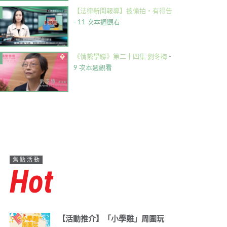
【法律新聞報導】被偷拍・有得告
- 11 次本週觀看
《情繫學聯》第二十四集 劉冬梅
-
9 次本週觀看
焦點活動
Hot
【活動推介】「小學雞」周圍玩