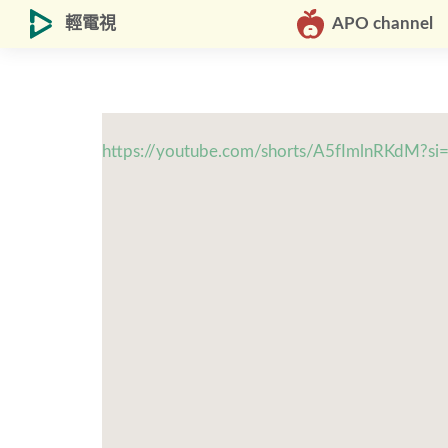
輕電視
APO channel
https://youtube.com/shorts/A5fImlnRKdM?