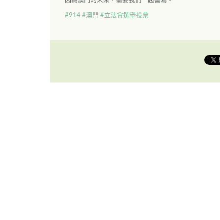
因為澳門的未來，需要我們一起書寫。
#914
#澳門
#立法會選舉投票