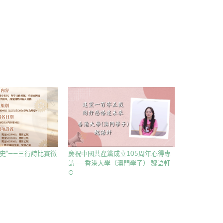
史”——三行詩比賽徵
慶祝中國共產黨成立105周年心得專
訪——香港大學（澳門學子） 魏語軒
access_time