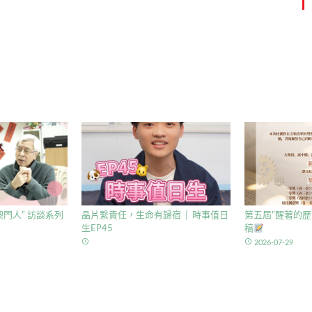
門人” 訪談系列
晶片繫責任，生命有歸宿 │ 時事值日
第五屆”醒著的歷
生EP45
稿
access_time
access_time
2026-07-29