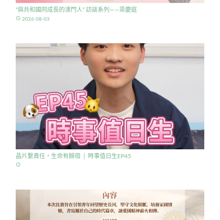
“與共和國同成長的澳門人” 訪談系列——梁慶庭
access_time
2026-08-03
晶片繫責任，生命有歸宿 │ 時事值日生EP45
access_time