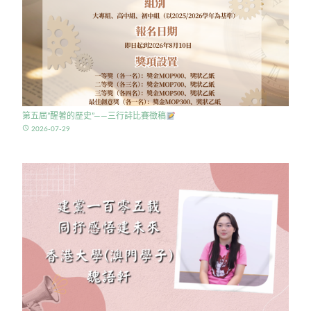
第五屆”醒著的歷史”——三行詩比賽徵稿
access_time
2026-07-29