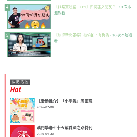
【非常實驗室｜EP1】如何氹女朋友？
- 10 次本
週觀看
【法律新聞報導】被偷拍・有得告
- 10 次本週觀
看
焦點活動
Hot
【活動推介】「小學雞」周圍玩
2026-07-08
澳門學聯七十五載愛國之路特刊
2025-04-30