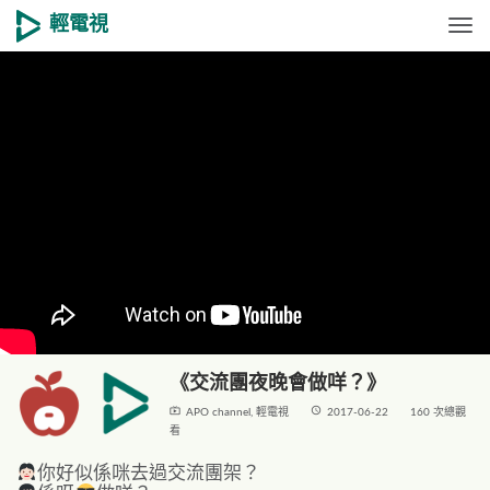
輕電視
Togg
《交流團夜晚會做咩？》
live_tv
access_time
APO channel
,
輕電視
2017-06-22
160 次總觀
看
你好似係咪去過交流團架？