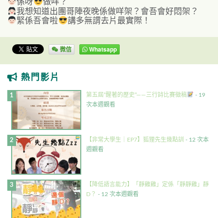
係呀
做咩？
我想知道出團哥陣夜晚係做咩架？會吾會好悶架？
緊係吾會啦
講多無謂去片最實際！
微信
Whatsapp
熱門影片
第五屆”醒著的歷史”——三行詩比賽徵稿
- 19
次本週觀看
【非常大學生｜EP7】狐狸先生幾點訓
- 12 次本
週觀看
【降低語言能力】「靜雞雞」定係「靜靜雞」靜
D？
- 12 次本週觀看