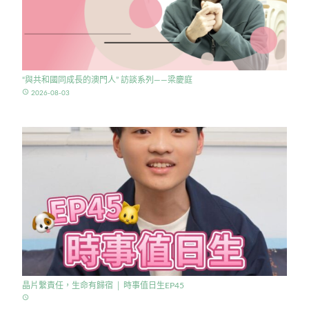
“與共和國同成長的澳門人” 訪談系列——梁慶庭
access_time
2026-08-03
晶片繫責任，生命有歸宿 │ 時事值日生EP45
access_time