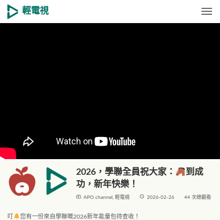
輕電視
Togg
2026，學聯全員祝大家：
到成
功，新年快樂！
live_tv
access_time
APO channel
,
輕電視
2026-02-26
44 次總觀看
叮
您有一份來自學聯嘅2026新年能量包待查收！