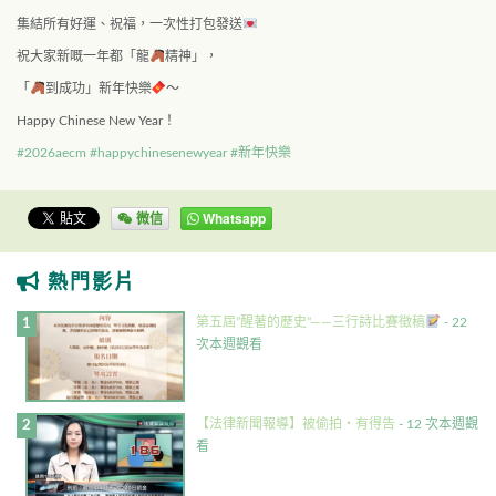
集結所有好運、祝福，一次性打包發送
祝大家新嘅一年都「龍
精神」，
「
到成功」新年快樂
～
Happy Chinese New Year！
#2026aecm
#happychinesenewyear
#新年快樂
微信
Whatsapp
熱門影片
第五屆”醒著的歷史”——三行詩比賽徵稿
- 22
次本週觀看
【法律新聞報導】被偷拍・有得告
- 12 次本週觀
看