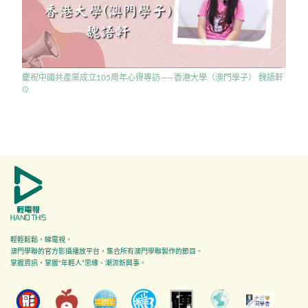
慶祝中國共產黨成立105周年心得專訪——香港大學（澳門學子） 魏語軒
access_time
輕輕鬆鬆，睇電視。
澳門學聯的官方影攝播放平台，集合所有澳門學聯製作的節目。
掌握資訊，掌握"年輕人”思維、潮流新興事。