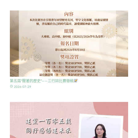
第五屆”醒著的歷史”——三行詩比賽徵稿
access_time
2026-07-29