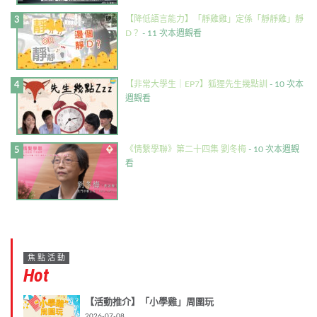
【降低語言能力】「靜雞雞」定係「靜靜雞」靜
D？
- 11 次本週觀看
【非常大學生｜EP7】狐狸先生幾點訓
- 10 次本
週觀看
《情繫學聯》第二十四集 劉冬梅
- 10 次本週觀
看
焦點活動
Hot
【活動推介】「小學雞」周圍玩
2026-07-08