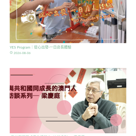
YES Program｜從心出發·一日店長體驗
access_time
2026-08-06