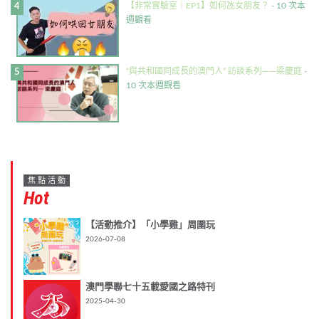
【非常實驗室｜EP1】如何氹女朋友？
- 10 次本
週觀看
“與共和國同成長的澳門人” 訪談系列——梁慶庭
-
10 次本週觀看
焦點活動
Hot
【活動推介】「小學雞」周圍玩
2026-07-08
澳門學聯七十五載愛國之路特刊
2025-04-30