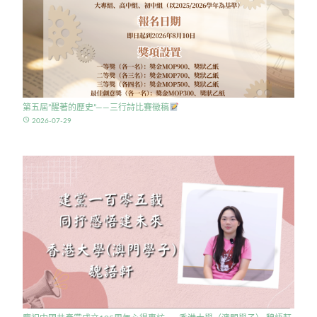
第五屆”醒著的歷史”——三行詩比賽徵稿
access_time
2026-07-29