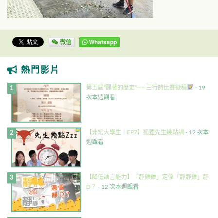
微信
Whatsapp
熱門影片
第五屆”醒著的歷史”——三行詩比賽徵稿
- 19
次本週觀看
【非常大學生｜EP7】狐狸先生幾點訓
- 12 次本
週觀看
【降低語言能力】「靜雞雞」定係「靜靜雞」靜
D？
- 12 次本週觀看