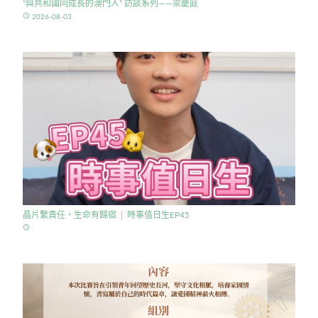
“與共和國同成長的澳門人” 訪談系列——梁慶庭
access_time
2026-08-03
晶片繫責任，生命有歸宿 │ 時事值日生EP45
access_time