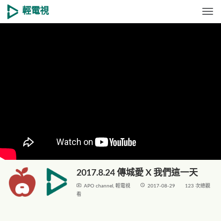
輕電視
Togg
2017.8.24 傳城愛 X 我們這一天
live_tv
access_time
APO channel
,
輕電視
2017-08-29
123 次總觀
看