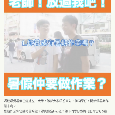
唔經唔覺暑假已經過左一大半，雖然大家唔想面對，但同學仔，開始做暑期作
業未啊？
暑期作業你會幾時開始做？認真做定Hea做？聽下同學仔教路可能你會有D啟