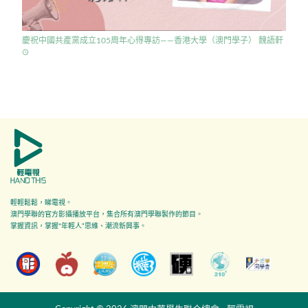
慶祝中國共產黨成立105周年心得專訪——香港大學（澳門學子） 魏語軒
access_time
輕輕鬆鬆，睇電視。
澳門學聯的官方影攝播放平台，集合所有澳門學聯製作的節目。
掌握資訊，掌握"年輕人”思維、潮流新興事。