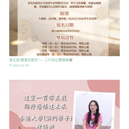
第五屆”醒著的歷史”——三行詩比賽徵稿
access_time
2026-07-29