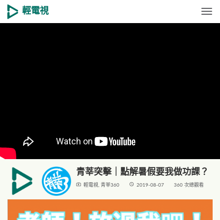
輕電視
Togg
青莘突擊｜點解暑假要我做功課？
live_tv
access_time
輕電視
,
青莘360
2019-08-07
360 次總觀看