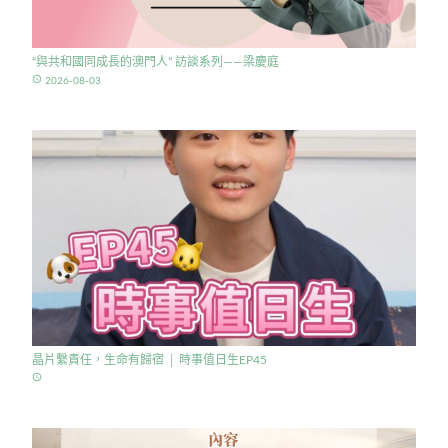
“與共和國同成長的澳門人” 訪談系列——梁慶庭
access_time
2026-08-03
晶片繫責任，生命有歸宿 │ 時事值日生EP45
access_time