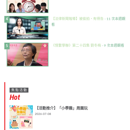
【法律新聞報導】被偷拍・有得告
- 11 次本週觀
看
《情繫學聯》第二十四集 劉冬梅
- 9 次本週觀看
焦點活動
Hot
【活動推介】「小學雞」周圍玩
2026-07-08