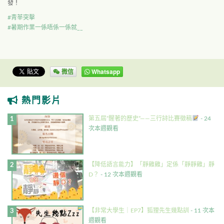
發！
#
青莘突擊
#
暑期作業一係唔係一係就__
微信
Whatsapp
熱門影片
第五屆”醒著的歷史”——三行詩比賽徵稿
- 24
次本週觀看
【降低語言能力】「靜雞雞」定係「靜靜雞」靜
D？
- 12 次本週觀看
【非常大學生｜EP7】狐狸先生幾點訓
- 11 次本
週觀看