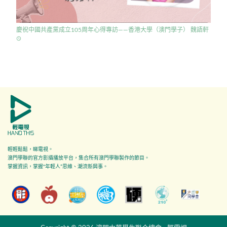
慶祝中國共產黨成立105周年心得專訪——香港大學（澳門學子） 魏語軒
access_time
輕輕鬆鬆，睇電視。
澳門學聯的官方影攝播放平台，集合所有澳門學聯製作的節目。
掌握資訊，掌握"年輕人”思維、潮流新興事。