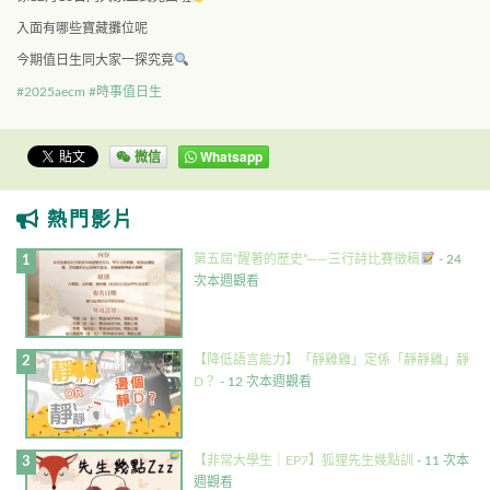
入面有哪些寶藏攤位呢
今期值日生同大家一探究竟
#2025aecm
#時事值日生
微信
Whatsapp
熱門影片
第五屆”醒著的歷史”——三行詩比賽徵稿
- 24
次本週觀看
【降低語言能力】「靜雞雞」定係「靜靜雞」靜
D？
- 12 次本週觀看
【非常大學生｜EP7】狐狸先生幾點訓
- 11 次本
週觀看