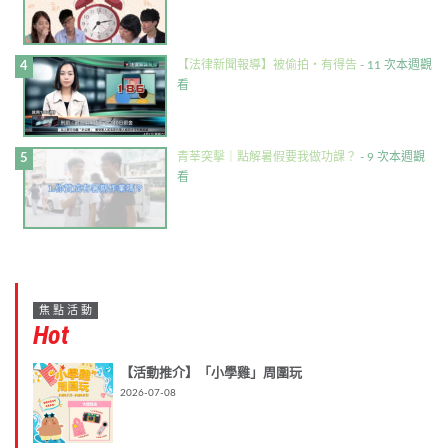
【法律新聞報導】被偷拍・有得告
- 11 次本週觀
看
青莘突擊｜點解暑假要我做功課？
- 9 次本週觀
看
焦點活動
Hot
【活動推介】「小學雞」周圍玩
2026-07-08