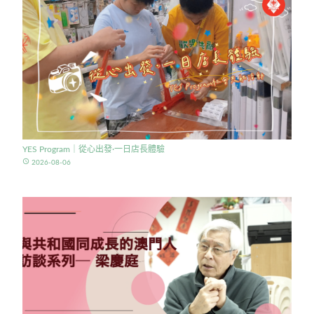
YES Program｜從心出發·一日店長體驗
access_time
2026-08-06