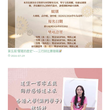
第五屆”醒著的歷史”——三行詩比賽徵稿
access_time
2026-07-29