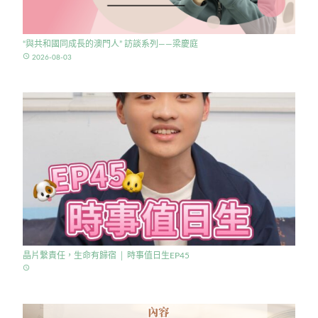
“與共和國同成長的澳門人” 訪談系列——梁慶庭
access_time
2026-08-03
晶片繫責任，生命有歸宿 │ 時事值日生EP45
access_time