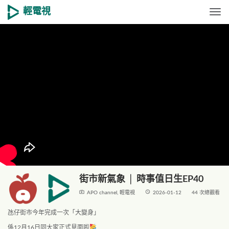
輕電視
Togg
街市新氣象 │ 時事值日生EP40
live_tv
access_time
APO channel
,
輕電視
2026-01-12
44 次總觀看
氹仔街市今年完成一次「大變身」
係12月16日同大家正式見面啦