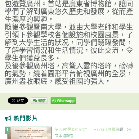
包遊覽廣州。首站是廣東省博物館，讓同
學們了解到廣東悠久歷史和發展，從而產
生濃厚的興趣。
隨後參觀暨南大學，並由大學老師和學生
引領下參觀學校各個設施和校園風景，了
解到大學生活的狀况，同學們踴躍發問，
了解學習情況和生活情況，彼此交流，令
學生們獲益良多。
及後參觀廣州塔，高聳入雲的塔峰，磅礴
的氣勢，繞着圓形平台俯視廣州的全景，
廣州盡收眼底，感受祖國的强大。
微信
Whatsapp
熱門影片
第五屆”醒著的歷史”——三行詩比賽徵稿
- 24
次本週觀看