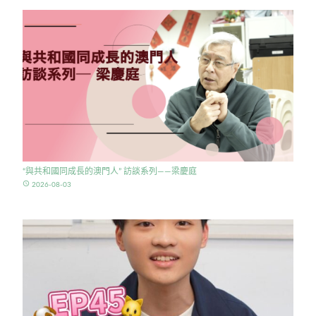
“與共和國同成長的澳門人” 訪談系列——梁慶庭
access_time
2026-08-03