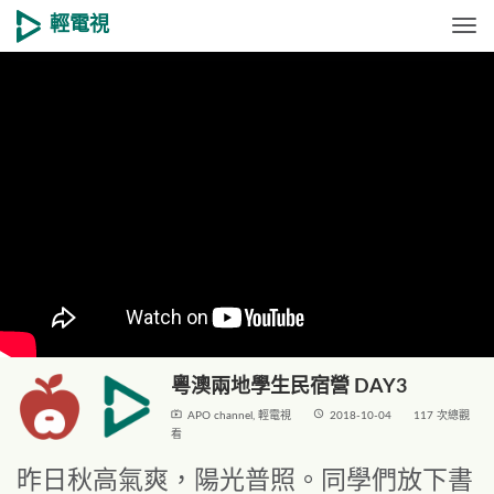
輕電視
Togg
粵澳兩地學生民宿營 DAY3
live_tv
access_time
APO channel
,
輕電視
2018-10-04
117 次總觀
看
昨日秋高氣爽，陽光普照。同學們放下書