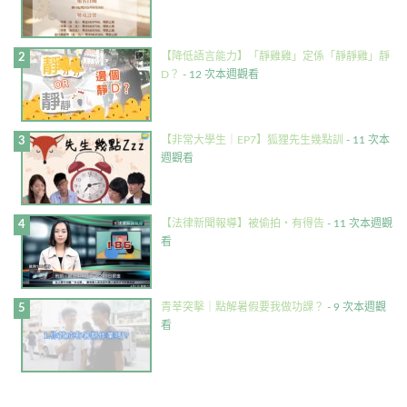
【降低語言能力】「靜雞雞」定係「靜靜雞」靜
D？
- 12 次本週觀看
【非常大學生｜EP7】狐狸先生幾點訓
- 11 次本
週觀看
【法律新聞報導】被偷拍・有得告
- 11 次本週觀
看
青莘突擊｜點解暑假要我做功課？
- 9 次本週觀
看