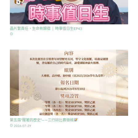
晶片繫責任，生命有歸宿 │ 時事值日生EP45
access_time
第五屆”醒著的歷史”——三行詩比賽徵稿
access_time
2026-07-29