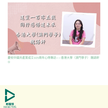
慶祝中國共產黨成立105周年心得專訪——香港大學（澳門學子） 魏語軒
access_time