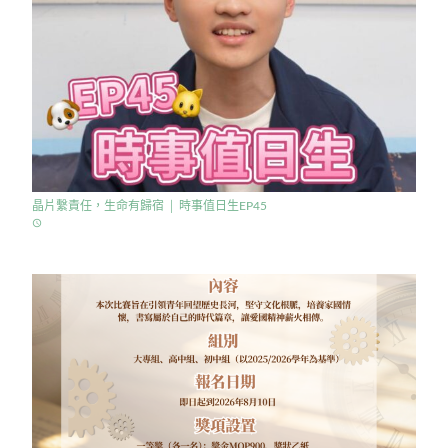
晶片繫責任，生命有歸宿 │ 時事值日生EP45
access_time