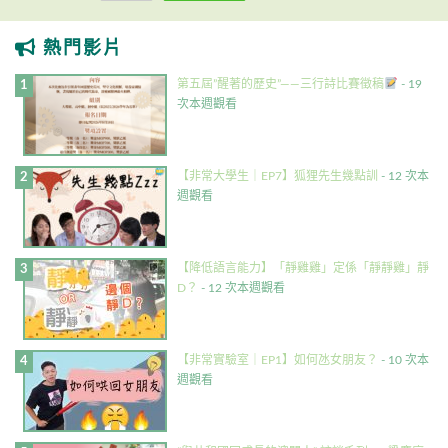
熱門影片
第五屆”醒著的歷史”——三行詩比賽徵稿
- 19
次本週觀看
【非常大學生｜EP7】狐狸先生幾點訓
- 12 次本
週觀看
【降低語言能力】「靜雞雞」定係「靜靜雞」靜
D？
- 12 次本週觀看
【非常實驗室｜EP1】如何氹女朋友？
- 10 次本
週觀看