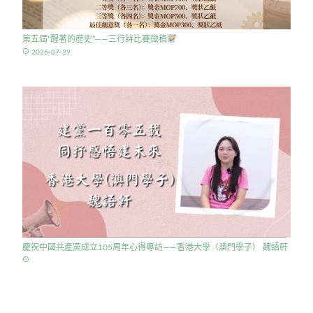
第五屆”醒著的歷史”——三行詩比賽徵稿
access_time
2026-07-29
慶祝中國共產黨成立105周年心得專訪——香港大學（澳門學子） 魏語軒
access_time