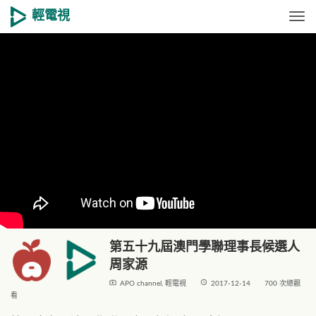
輕電視
Togg
第五十九屆澳門學聯理事長候選人
周家源
live_tv
access_time
APO channel
,
輕電視
2017-12-14
700 次總觀
看