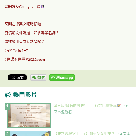
您的好友Candy已上線
又到左學英文嘅時候啦
疫情期間係咪遇上好多專業名詞？
做核酸用英文又點講呢？
#記得要做RAT
#
停課不停學
#2022aecm
微信
Whatsapp
熱門影片
第五屆”醒著的歷史”——三行詩比賽徵稿
- 18
次本週觀看
【非常實驗室｜EP1】如何氹女朋友？
- 13 次本