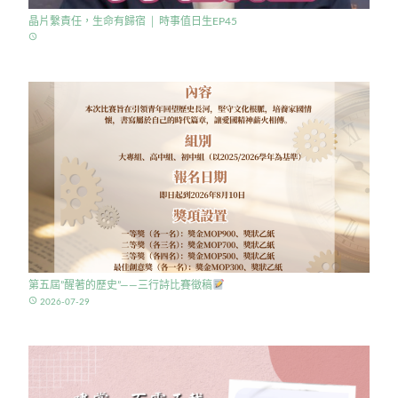
晶片繫責任，生命有歸宿 │ 時事值日生EP45
access_time
第五屆”醒著的歷史”——三行詩比賽徵稿
access_time
2026-07-29