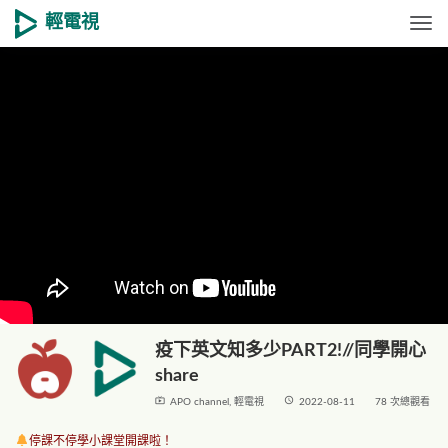
輕電視
Togg
疫下英文知多少PART2!//同學開心
share
live_tv
access_time
APO channel
,
輕電視
2022-08-11
78 次總觀看
停課不停學小課堂開課啦！