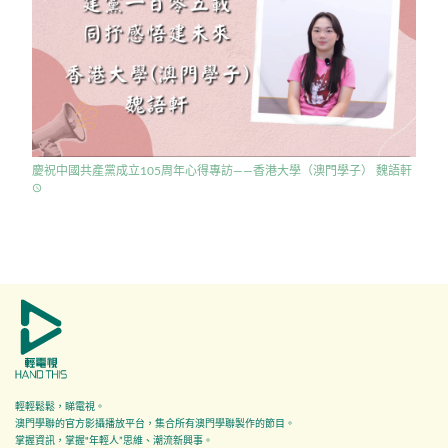
慶祝中國共產黨成立105周年心得專訪——香港大學（澳門學子） 魏語軒
access_time
輕輕鬆鬆，睇電視。
澳門學聯的官方影攝播放平台，集合所有澳門學聯製作的節目。
掌握資訊，掌握"年輕人”思維、潮流新興事。