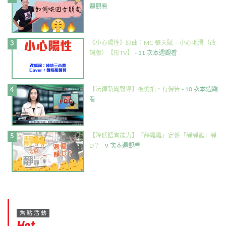
週觀看
《小心陽性》原曲：MC 張天賦 – 小心地滑（改
詞版）【形TV】
- 11 次本週觀看
【法律新聞報導】被偷拍・有得告
- 10 次本週觀
看
【降低語言能力】「靜雞雞」定係「靜靜雞」靜
D？
- 9 次本週觀看
焦點活動
Hot