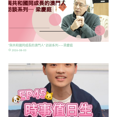
“與共和國同成長的澳門人” 訪談系列——梁慶庭
access_time
2026-08-03