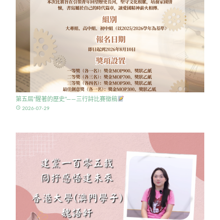
第五屆”醒著的歷史”——三行詩比賽徵稿
access_time
2026-07-29