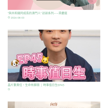
“與共和國同成長的澳門人” 訪談系列——梁慶庭
access_time
2026-08-03
晶片繫責任，生命有歸宿 │ 時事值日生EP45
access_time