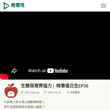
輕電視
Togg
生態保育齊協力│ 時事值日生EP26
live_tv
access_time
APO channel
2024-10-31
79 次總觀看
大家晚上係大潭山運動嘅時候
有冇見過微微發光嘅螢火蟲呢