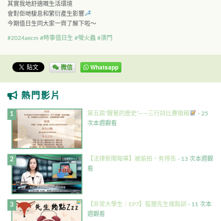
其實我地舒適嘅生活環境
會對佢哋棲息和繁衍產生影響
今期值日生同大家一齊了解下啦～
#2024aecm
#時事值日生
#螢火蟲
#澳門
微信
Whatsapp
熱門影片
第五屆”醒著的歷史”——三行詩比賽徵稿
- 25
次本週觀看
【法律新聞報導】被偷拍・有得告
- 13 次本週觀
看
【非常大學生｜EP7】狐狸先生幾點訓
- 11 次本
週觀看