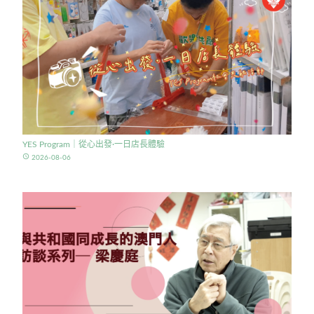
YES Program｜從心出發·一日店長體驗
access_time
2026-08-06