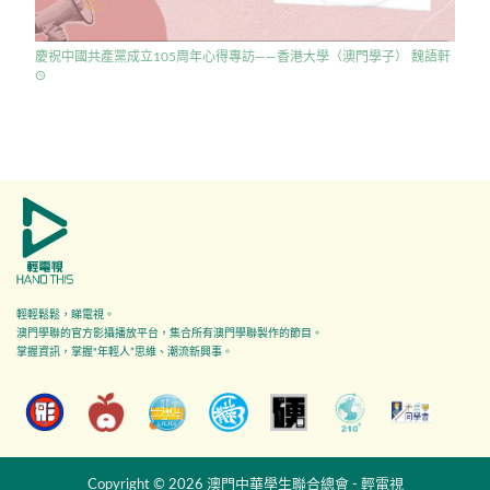
慶祝中國共產黨成立105周年心得專訪——香港大學（澳門學子） 魏語軒
access_time
輕輕鬆鬆，睇電視。
澳門學聯的官方影攝播放平台，集合所有澳門學聯製作的節目。
掌握資訊，掌握"年輕人”思維、潮流新興事。
Copyright © 2026 澳門中華學生聯合總會 - 輕電視