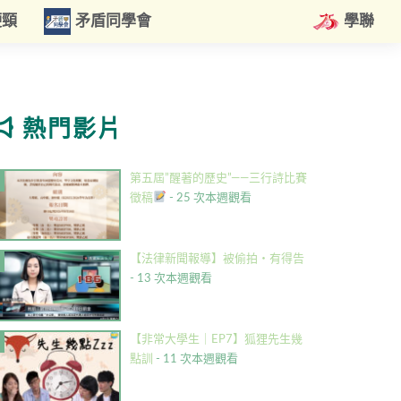
硬頸
矛盾同學會
學聯
熱門影片
第五屆”醒著的歷史”——三行詩比賽
徵稿
- 25 次本週觀看
【法律新聞報導】被偷拍・有得告
- 13 次本週觀看
【非常大學生｜EP7】狐狸先生幾
點訓
- 11 次本週觀看