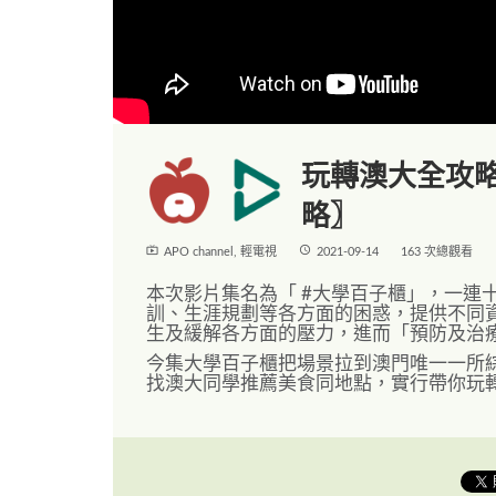
玩轉澳大全攻略！
略〗
live_tv
access_time
APO channel
,
輕電視
2021-09-14
163 次總觀看
本次影片集名為「 #大學百子櫃」，一連
訓、生涯規劃等各方面的困惑，提供不同
生及緩解各方面的壓力，進而「預防及治
今集大學百子櫃把場景拉到澳門唯一一所
找澳大同學推薦美食同地點，實行帶你玩