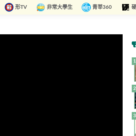
形TV
非常大學生
青莘360