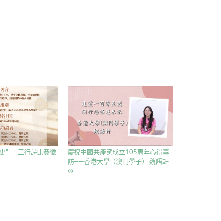
史”——三行詩比賽徵
慶祝中國共產黨成立105周年心得專
訪——香港大學（澳門學子） 魏語軒
access_time