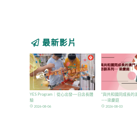
最新影片
YES Program｜從心出發·一日店長體
“與共和國同成長的澳
驗
——梁慶庭
access_time
access_time
2026-08-06
2026-08-03