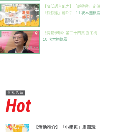
【降低語言能力】「靜雞雞」定係
「靜靜雞」靜D？
- 11 次本週觀看
《情繫學聯》第二十四集 劉冬梅
-
10 次本週觀看
焦點活動
Hot
【活動推介】「小學雞」周圍玩