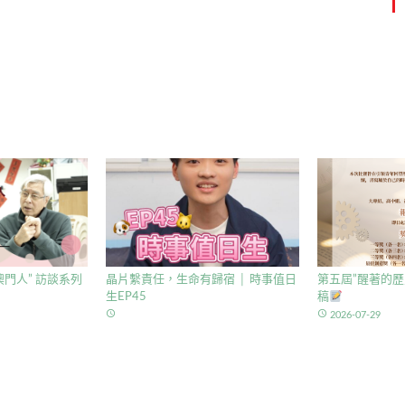
門人” 訪談系列
晶片繫責任，生命有歸宿 │ 時事值日
第五屆”醒著的歷
生EP45
稿
access_time
access_time
2026-07-29