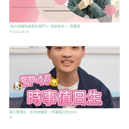
“與共和國同成長的澳門人” 訪談系列——梁慶庭
access_time
2026-08-03
晶片繫責任，生命有歸宿 │ 時事值日生EP45
access_time