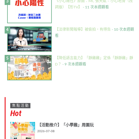
《小心陽性》原曲：MC 張天賦 – 小心地滑（改
詞版）【形TV】
- 11 次本週觀看
【法律新聞報導】被偷拍・有得告
- 10 次本週觀
看
【降低語言能力】「靜雞雞」定係「靜靜雞」靜
D？
- 9 次本週觀看
焦點活動
Hot
【活動推介】「小學雞」周圍玩
2026-07-08