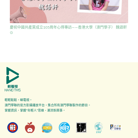
慶祝中國共產黨成立105周年心得專訪——香港大學（澳門學子） 魏語軒
access_time
輕輕鬆鬆，睇電視。
澳門學聯的官方影攝播放平台，集合所有澳門學聯製作的節目。
掌握資訊，掌握"年輕人”思維、潮流新興事。