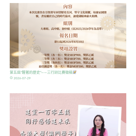
第五屆”醒著的歷史”——三行詩比賽徵稿
access_time
2026-07-29