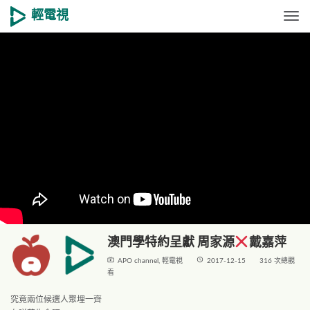
輕電視
Togg
澳門學特約呈獻 周家源
戴嘉萍
live_tv
access_time
APO channel
,
輕電視
2017-12-15
316 次總觀
看
究竟兩位候選人聚埋一齊