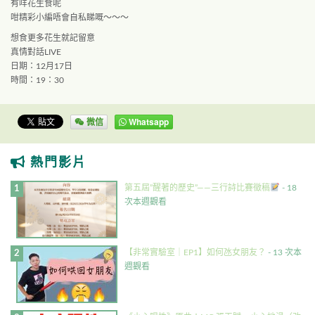
有咩花生
食呢
咁精彩小編唔會自私睇嘅～～～
想食更多花生
就記留意
真情對話LIVE
日期：12月17日
時間：19：30
微信
Whatsapp
熱門影片
第五屆”醒著的歷史”——三行詩比賽徵稿
- 18
次本週觀看
【非常實驗室｜EP1】如何氹女朋友？
- 13 次本
週觀看