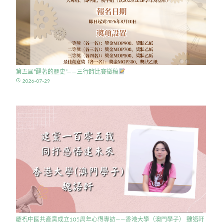
第五屆”醒著的歷史”——三行詩比賽徵稿
access_time
2026-07-29
慶祝中國共產黨成立105周年心得專訪——香港大學（澳門學子） 魏語軒