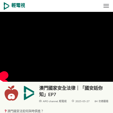
輕電視
Togg
澳門國家安全法律｜「國安話你
知」EP7
live_tv
access_time
APO channel
,
輕電視
2025-05-27
84 次總觀看
澳門國安法如何與時俱進？