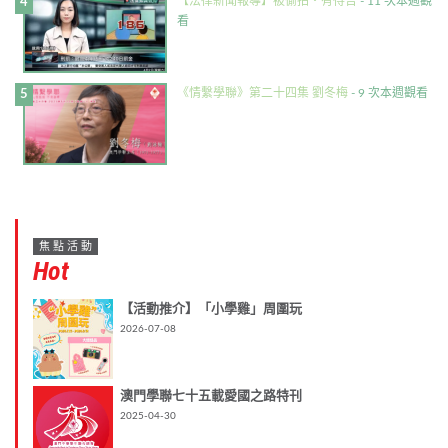
【法律新聞報導】被偷拍・有得告
- 11 次本週觀
看
《情繫學聯》第二十四集 劉冬梅
- 9 次本週觀看
焦點活動
Hot
【活動推介】「小學雞」周圍玩
2026-07-08
澳門學聯七十五載愛國之路特刊
2025-04-30