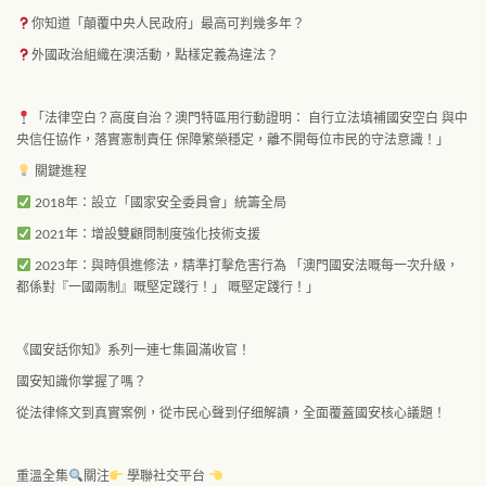
你知道「顛覆中央人民政府」最高可判幾多年？
外國政治組織在澳活動，點樣定義為違法？
「法律空白？高度自治？澳門特區用行動證明： 自行立法填補國安空白 與中
央信任協作，落實憲制責任 保障繁榮穩定，離不開每位市民的守法意識！」
關鍵進程
2018年：設立「國家安全委員會」統籌全局
2021年：增設雙顧問制度強化技術支援
2023年：與時俱進修法，精準打擊危害行為 「澳門國安法嘅每一次升級，
都係對『一國兩制』嘅堅定踐行！」 嘅堅定踐行！」
《國安話你知》系列一連七集圓滿收官！
國安知識你掌握了嗎？
從法律條文到真實案例，從市民心聲到仔细解讀，全面覆蓋國安核心議題！
重溫全集
關注
學聯社交平台