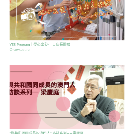
YES Program｜從心出發·一日店長體驗
access_time
2026-08-06
“與共和國同成長的澳門人” 訪談系列——梁慶庭