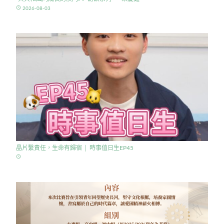
access_time
2026-08-03
晶片繫責任，生命有歸宿 │ 時事值日生EP45
access_time