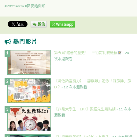
#2025aecm
#國安話你知
微信
Whatsapp
熱門影片
第五屆”醒著的歷史”——三行詩比賽徵稿
- 24
次本週觀看
【降低語言能力】「靜雞雞」定係「靜靜雞」靜
D？
- 12 次本週觀看
【非常大學生｜EP7】狐狸先生幾點訓
- 11 次本
週觀看