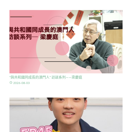
“與共和國同成長的澳門人” 訪談系列——梁慶庭
access_time
2026-08-03