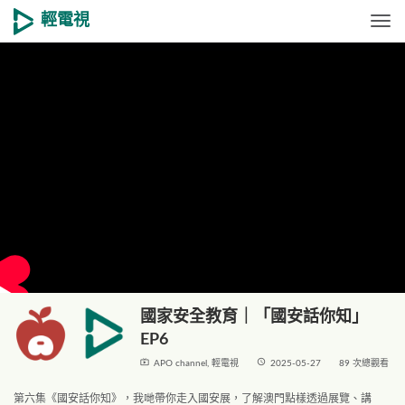
輕電視
Togg
國家安全教育｜「國安話你知」
EP6
live_tv
access_time
APO channel
,
輕電視
2025-05-27
89 次總觀看
第六集《國安話你知》，我哋帶你走入國安展，了解澳門點樣透過展覽、講