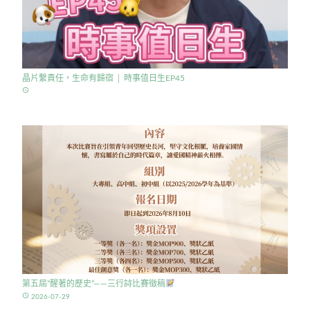
晶片繫責任，生命有歸宿 │ 時事值日生EP45
access_time
第五屆”醒著的歷史”——三行詩比賽徵稿
access_time
2026-07-29