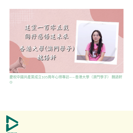
慶祝中國共產黨成立105周年心得專訪——香港大學（澳門學子） 魏語軒
access_time