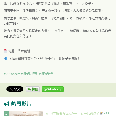
座、比賽等多元形式，將國家安全的種子，播進每一位市民心中。
國家安全唔止係法律條文， 更加係一種從小培養、人人參與的公民意識。
由學生筆下嘅徵文，到青年鏡頭下的短片創作， 每一份參與，都是對國安最有
力的守護。
教育，是最溫柔又最堅定的力量。 一齊學習、一起認識， 讓國家安全成為你我
共同的責任與信念。
每週二準時更新
Follow 學聯社交平台，與我們同行，共築安全防線！
#2025aecm
#國安話你知
#國家安全
微信
Whatsapp
熱門影片
第五屆”醒著的歷史”——三行詩比賽徵稿
- 19