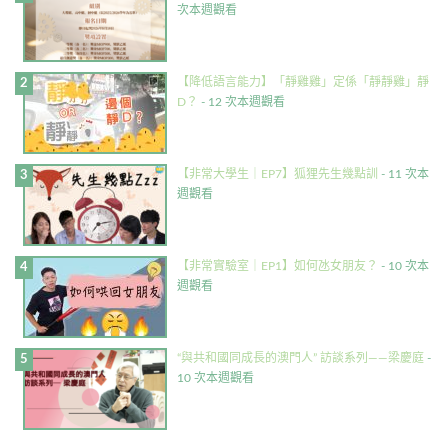
次本週觀看
【降低語言能力】「靜雞雞」定係「靜靜雞」靜
D？
- 12 次本週觀看
【非常大學生｜EP7】狐狸先生幾點訓
- 11 次本
週觀看
【非常實驗室｜EP1】如何氹女朋友？
- 10 次本
週觀看
“與共和國同成長的澳門人” 訪談系列——梁慶庭
-
10 次本週觀看