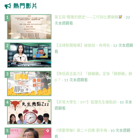
熱門影片
第五屆”醒著的歷史”——三行詩比賽徵稿
- 22
次本週觀看
【法律新聞報導】被偷拍・有得告
- 12 次本週觀
看
【降低語言能力】「靜雞雞」定係「靜靜雞」靜
D？
- 11 次本週觀看
【非常大學生｜EP7】狐狸先生幾點訓
- 10 次本
週觀看
《情繫學聯》第二十四集 劉冬梅
- 10 次本週觀
看