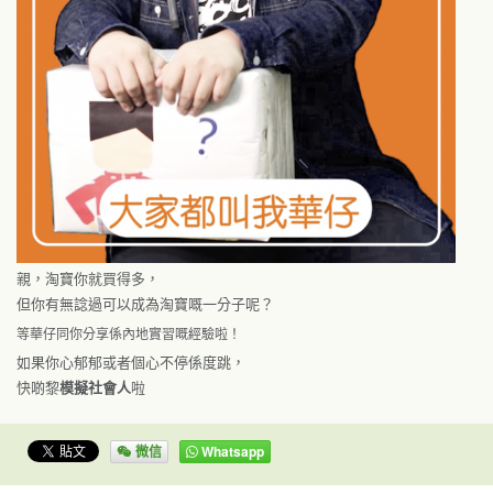
親，淘寶你就買得多，
但你有無諗過可以成為淘寶嘅一分子呢？
等華仔同你分享係內地實習嘅經驗啦！
如果你心郁郁或者個心不停係度跳，
快啲黎
模擬社會人
啦
微信
Whatsapp