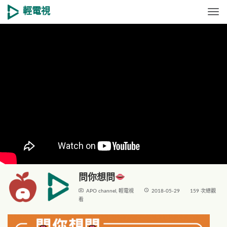
輕電視
Togg
問你想問
live_tv
access_time
APO channel
,
輕電視
2018-05-29
159 次總觀
看