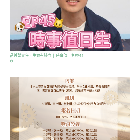
晶片繫責任，生命有歸宿 │ 時事值日生EP45
access_time