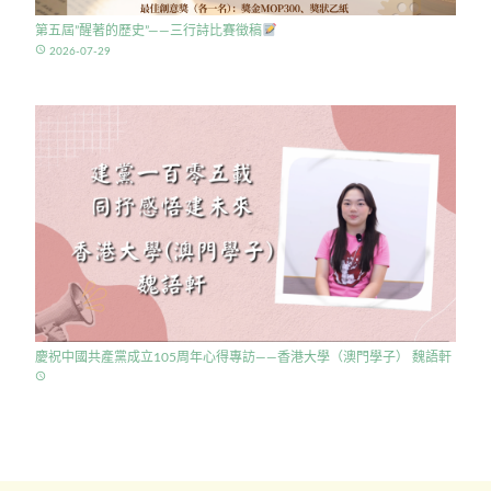
第五屆”醒著的歷史”——三行詩比賽徵稿
access_time
2026-07-29
慶祝中國共產黨成立105周年心得專訪——香港大學（澳門學子） 魏語軒
access_time