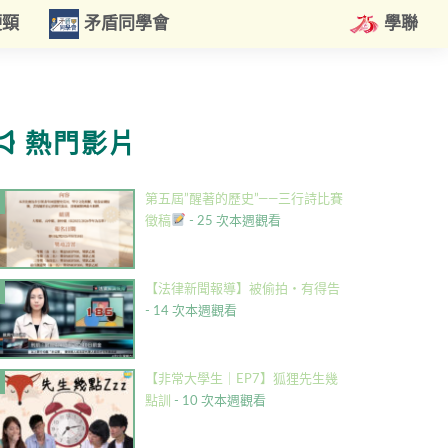
硬頸
矛盾同學會
學聯
熱門影片
第五屆”醒著的歷史”——三行詩比賽
徵稿
- 25 次本週觀看
【法律新聞報導】被偷拍・有得告
- 14 次本週觀看
【非常大學生｜EP7】狐狸先生幾
點訓
- 10 次本週觀看