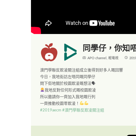
同學仔，你知
live_tv
access_time
APO channel
,
輕電視
201
澳門學聯反欺凌關注組成立後得到好多人嘅回響
今日，我地街訪左唔同嘅同學仔
問下佢地關於校園欺凌嘅想法
🗣
我地反對任何形式嘅校園欺凌
所以邀請你一齊加入我地嘅行列
一齊推動校園零欺凌！
#
2019aecm
#
澳門學聯反欺凌關注組