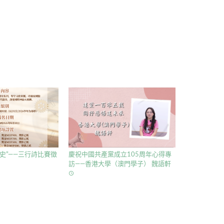
史”——三行詩比賽徵
慶祝中國共產黨成立105周年心得專
訪——香港大學（澳門學子） 魏語軒
access_time