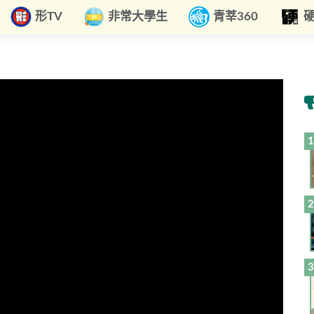
形TV
非常大學生
青莘360