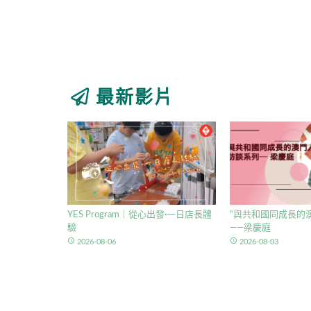
最新影片
YES Program｜從心出發·一日店長體
“與共和國同成長的澳
驗
——梁慶庭
access_time
access_time
2026-08-06
2026-08-03