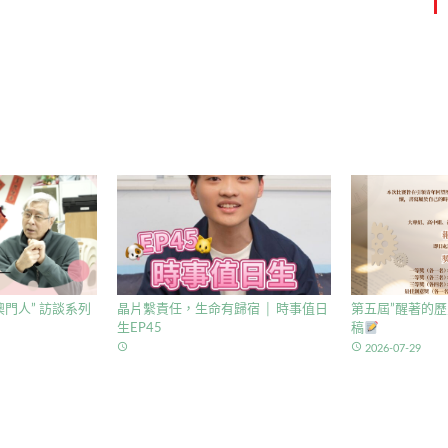
門人” 訪談系列
晶片繫責任，生命有歸宿 │ 時事值日
第五屆”醒著的歷
生EP45
稿
access_time
access_time
2026-07-29