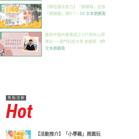
【降低語言能力】「靜雞雞」定係
「靜靜雞」靜D？
- 10 次本週觀看
慶祝中國共產黨成立105周年心得
專訪——澳門科技大學 劉迦南
- 10
次本週觀看
焦點活動
Hot
【活動推介】「小學雞」周圍玩