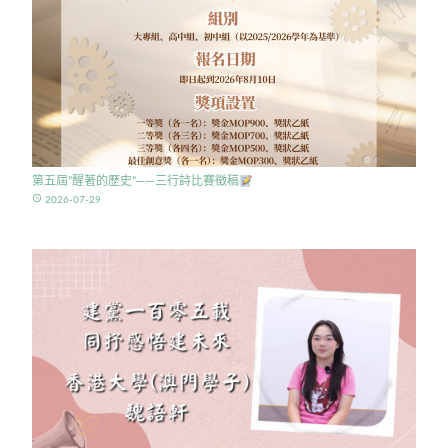
第五屆”醒著的歷史”——三行詩比賽徵稿
access_time
2026-07-29