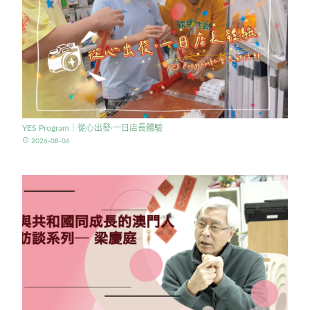
YES Program｜從心出發·一日店長體驗
access_time
2026-08-06