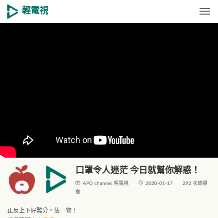
輕電視
Togg
口罩令人迷茫 今日就幫你解惑！
live_tv
access_time
APO channel
,
輕電視
2020-01-17
292 次總觀
看
正反上下好難分。估一物！