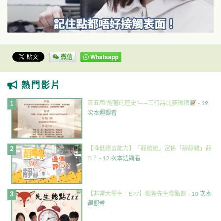
微信
Whatsapp
熱門影片
第五屆”醒著的歷史”——三行詩比賽徵稿
- 19
次本週觀看
【降低語言能力】「靜雞雞」定係「靜靜雞」靜
D？
- 12 次本週觀看
【非常大學生｜EP7】狐狸先生幾點訓
- 10 次本
週觀看