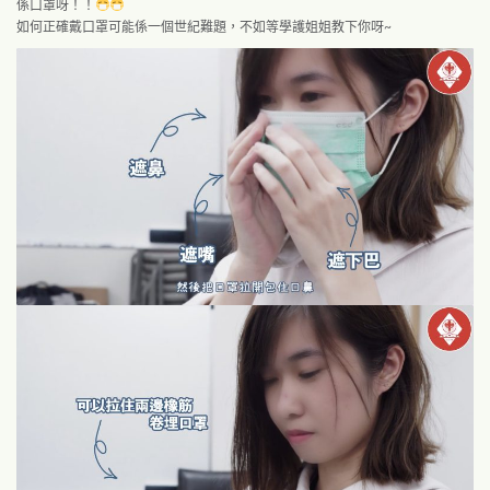
係口罩呀！！
如何正確戴口罩可能係一個世紀難題，不如等學護姐姐教下你呀~