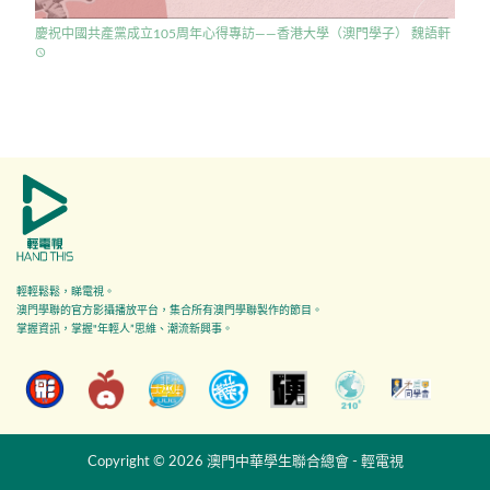
慶祝中國共產黨成立105周年心得專訪——香港大學（澳門學子） 魏語軒
access_time
輕輕鬆鬆，睇電視。
澳門學聯的官方影攝播放平台，集合所有澳門學聯製作的節目。
掌握資訊，掌握"年輕人”思維、潮流新興事。
Copyright © 2026 澳門中華學生聯合總會 - 輕電視