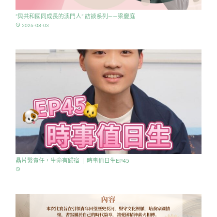
“與共和國同成長的澳門人” 訪談系列——梁慶庭
access_time
2026-08-03
晶片繫責任，生命有歸宿 │ 時事值日生EP45
access_time