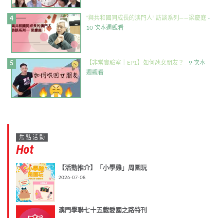
“與共和國同成長的澳門人” 訪談系列——梁慶庭
-
10 次本週觀看
【非常實驗室｜EP1】如何氹女朋友？
- 9 次本
週觀看
焦點活動
Hot
【活動推介】「小學雞」周圍玩
2026-07-08
澳門學聯七十五載愛國之路特刊