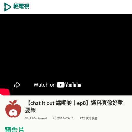
輕電視
【chat it out 講呢啲｜ep8】選科真係好重
要架
live_tv
access_time
APO channel
2018-05-11
172 次總觀看
預告片