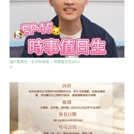
晶片繫責任，生命有歸宿 │ 時事值日生EP45
access_time