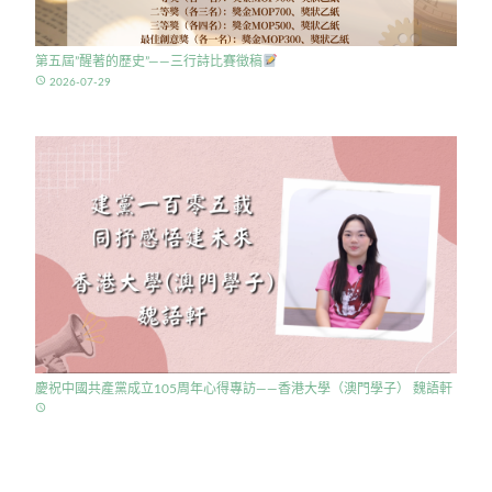
第五屆”醒著的歷史”——三行詩比賽徵稿
access_time
2026-07-29
慶祝中國共產黨成立105周年心得專訪——香港大學（澳門學子） 魏語軒
access_time