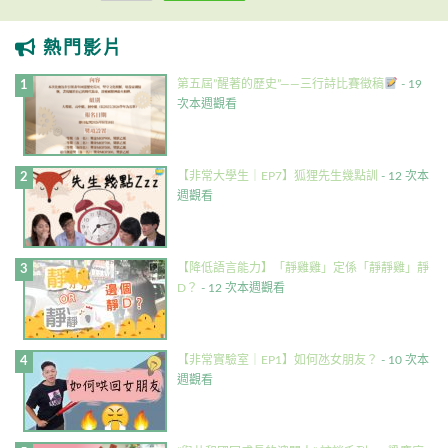
熱門影片
第五屆”醒著的歷史”——三行詩比賽徵稿
- 19
次本週觀看
【非常大學生｜EP7】狐狸先生幾點訓
- 12 次本
週觀看
【降低語言能力】「靜雞雞」定係「靜靜雞」靜
D？
- 12 次本週觀看
【非常實驗室｜EP1】如何氹女朋友？
- 10 次本
週觀看