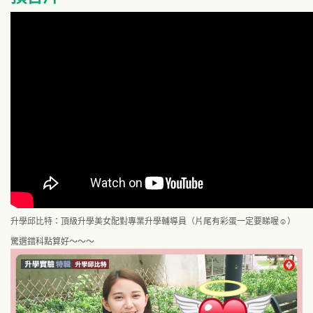
升學邱比特：頂級升學美女配對專業升學輔導員（片尾有彩蛋一定要睇喔☺）
驚選錯科點算好～～～