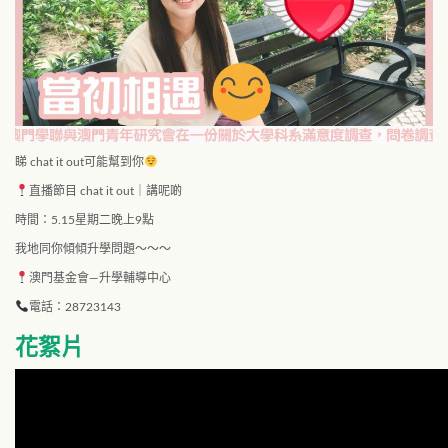
睇 chat it out可能幫到你
直播節目 chat it out｜講呢啲
時間：5.15星期二晚上9點
我地同你傾傾升學問題～～～
澳門基金會—升學輔導中心
電話：28723143
花絮片