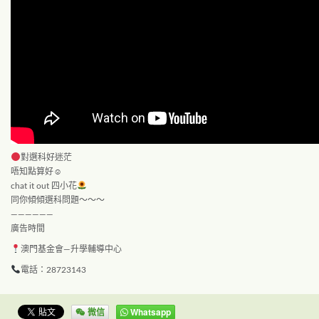
對選科好迷茫
唔知點算好☺
chat it out 四小花
同你傾傾選科問題～～～
——————
廣告時間
澳門基金會—升學輔導中心
電話：28723143
微信
Whatsapp