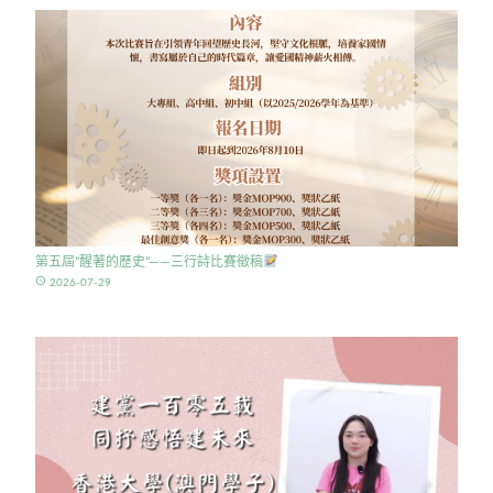
第五屆”醒著的歷史”——三行詩比賽徵稿
access_time
2026-07-29