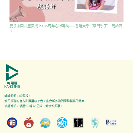
慶祝中國共產黨成立105周年心得專訪——香港大學（澳門學子） 魏語軒
access_time
輕輕鬆鬆，睇電視。
澳門學聯的官方影攝播放平台，集合所有澳門學聯製作的節目。
掌握資訊，掌握"年輕人”思維、潮流新興事。