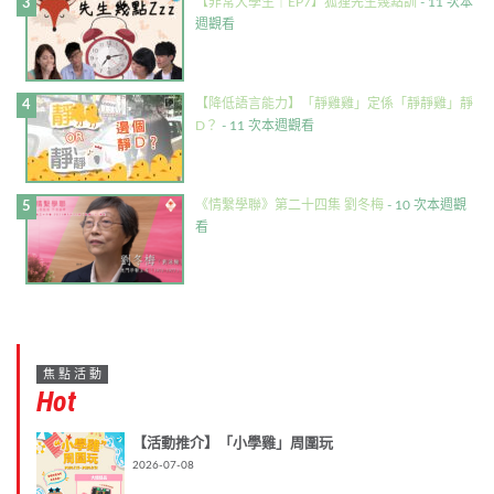
【非常大學生｜EP7】狐狸先生幾點訓
- 11 次本
週觀看
【降低語言能力】「靜雞雞」定係「靜靜雞」靜
D？
- 11 次本週觀看
《情繫學聯》第二十四集 劉冬梅
- 10 次本週觀
看
焦點活動
Hot
【活動推介】「小學雞」周圍玩
2026-07-08