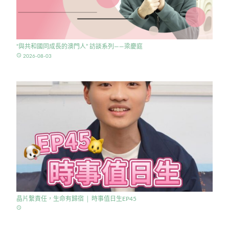
“與共和國同成長的澳門人” 訪談系列——梁慶庭
access_time
2026-08-03
晶片繫責任，生命有歸宿 │ 時事值日生EP45
access_time