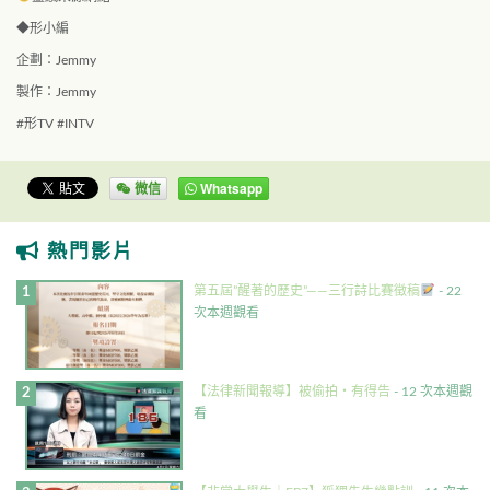
◆形小編
企劃：Jemmy
製作：Jemmy
#
形
TV #
INTV
微信
Whatsapp
熱門影片
第五屆”醒著的歷史”——三行詩比賽徵稿
- 22
次本週觀看
【法律新聞報導】被偷拍・有得告
- 12 次本週觀
看