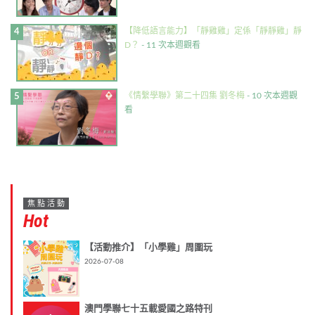
【降低語言能力】「靜雞雞」定係「靜靜雞」靜
D？
- 11 次本週觀看
《情繫學聯》第二十四集 劉冬梅
- 10 次本週觀
看
焦點活動
Hot
【活動推介】「小學雞」周圍玩
2026-07-08
澳門學聯七十五載愛國之路特刊