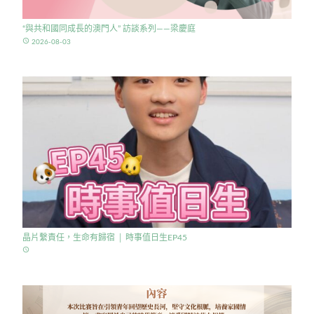
“與共和國同成長的澳門人” 訪談系列——梁慶庭
access_time
2026-08-03
晶片繫責任，生命有歸宿 │ 時事值日生EP45
access_time