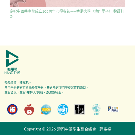
慶祝中國共產黨成立105周年心得專訪——香港大學（澳門學子） 魏語軒
access_time
輕輕鬆鬆，睇電視。
澳門學聯的官方影攝播放平台，集合所有澳門學聯製作的節目。
掌握資訊，掌握"年輕人”思維、潮流新興事。
Copyright © 2026 澳門中華學生聯合總會 - 輕電視