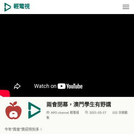
輕電視
Togg
兩會閉幕，澳門學生有野講
live_tv
access_time
APO channel
,
輕電視
2021-03-17
102 次總觀
看
今年“兩會”資訊特別多，