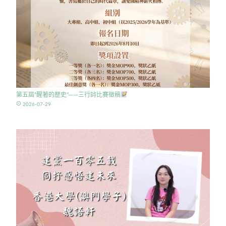
第五屆”醒著的歷史”——三行詩比賽徵稿
access_time
2026-07-29