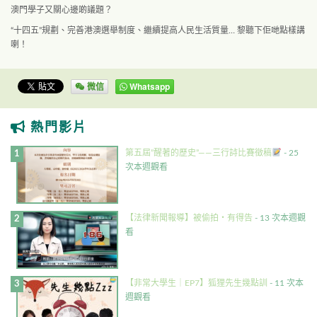
澳門學子又關心邊啲議題？
“十四五”規劃、完善港澳選舉制度、繼續提高人民生活質量… 黎聽下佢哋點樣講
喇！
微信
Whatsapp
熱門影片
第五屆”醒著的歷史”——三行詩比賽徵稿
- 25
次本週觀看
【法律新聞報導】被偷拍・有得告
- 13 次本週觀
看
【非常大學生｜EP7】狐狸先生幾點訓
- 11 次本
週觀看