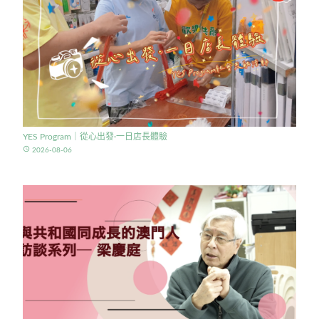
YES Program｜從心出發·一日店長體驗
access_time
2026-08-06