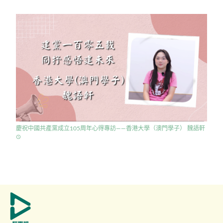
慶祝中國共產黨成立105周年心得專訪——香港大學（澳門學子） 魏語軒
access_time