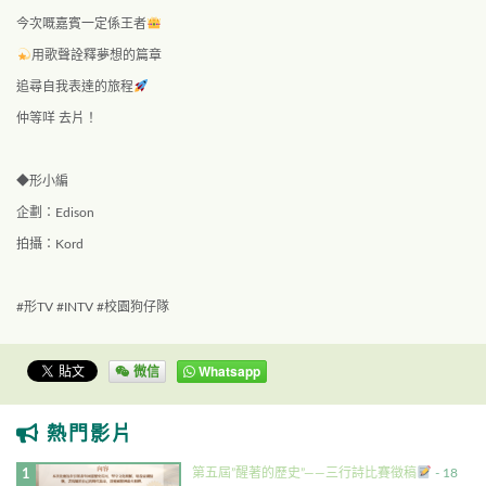
今次嘅嘉賓一定係王者
用歌聲詮釋夢想的篇章
追尋自我表達的旅程
仲等咩 去片！
◆形小編
企劃：Edison
拍攝：Kord
#
形
TV #INTV #
校園狗仔隊
微信
Whatsapp
熱門影片
第五屆”醒著的歷史”——三行詩比賽徵稿
- 18