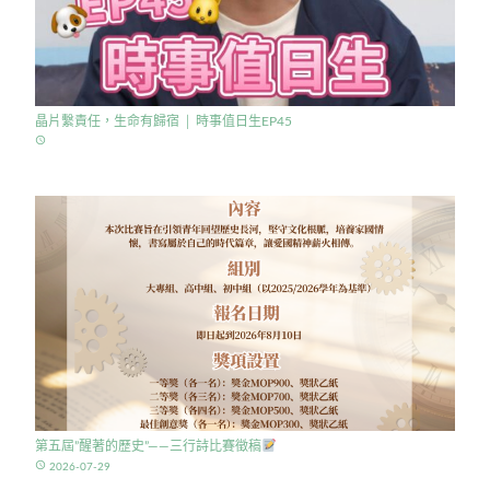
晶片繫責任，生命有歸宿 │ 時事值日生EP45
access_time
第五屆”醒著的歷史”——三行詩比賽徵稿
access_time
2026-07-29