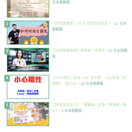
次本週觀看
【非常實驗室｜EP1】如何氹女朋友？
- 12 次本
週觀看
【法律新聞報導】被偷拍・有得告
- 10 次本週觀
看
《小心陽性》原曲：MC 張天賦 – 小心地滑（改
詞版）【形TV】
- 10 次本週觀看
【降低語言能力】「靜雞雞」定係「靜靜雞」靜
D？
- 9 次本週觀看