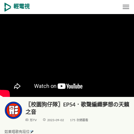
輕電視
Togg
〖校園狗仔隊〗EP54．歌聲編織夢想の天籟
之音
live_tv
access_time
形TV
2023-09-02
175 次總觀看
如果唱歌有段位