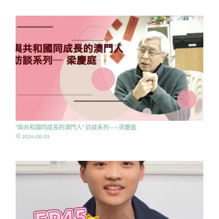
“與共和國同成長的澳門人” 訪談系列——梁慶庭
access_time
2026-08-03