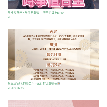
晶片繫責任，生命有歸宿 │ 時事值日生EP45
access_time
第五屆”醒著的歷史”——三行詩比賽徵稿
access_time
2026-07-29