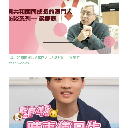
“與共和國同成長的澳門人” 訪談系列——梁慶庭
access_time
2026-08-03