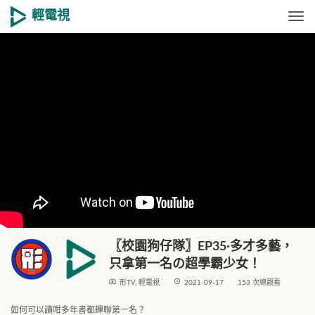
輕電視
Togg
〖校園狗仔隊〗EP35·多才多藝，
只拿第一名の超學霸少女！
live_tv
access_time
形TV
,
輕電視
2021-09-17
153 次總觀看
如何可以讀咁多年書都蟬聯第一名？