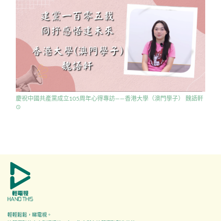
慶祝中國共產黨成立105周年心得專訪——香港大學（澳門學子） 魏語軒
access_time
輕輕鬆鬆，睇電視。