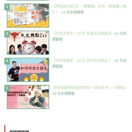
【降低語言能力】「靜雞雞」定係「靜靜雞」靜
D？
- 12 次本週觀看
【非常大學生｜EP7】狐狸先生幾點訓
- 10 次本
週觀看
【非常實驗室｜EP1】如何氹女朋友？
- 10 次本
週觀看
“與共和國同成長的澳門人” 訪談系列——梁慶庭
-
10 次本週觀看