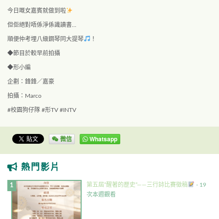
今日嘅女嘉賓就做到啦
但佢絕對唔係淨係識讀書
…
順便仲考埋八級鋼琴同大提琴
！
◆
節目於較早前拍攝
◆
形小編
企劃：鋒鋒／嘉豪
拍攝：
Marco
#
校園狗仔隊
#
形
TV #INTV
微信
Whatsapp
熱門影片
第五屆”醒著的歷史”——三行詩比賽徵稿
- 19
次本週觀看