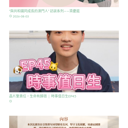
“與共和國同成長的澳門人” 訪談系列——梁慶庭
access_time
2026-08-03
晶片繫責任，生命有歸宿 │ 時事值日生EP45
access_time