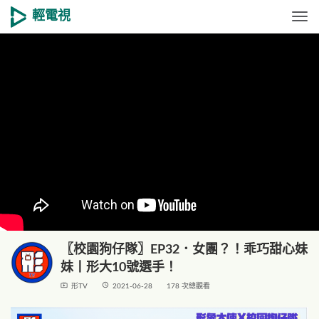
輕電視
Togg
〖校園狗仔隊〗EP32．女團？！乖巧甜心妹
妹丨形大10號選手！
live_tv
access_time
形TV
2021-06-28
178 次總觀看