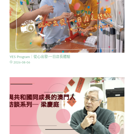
YES Program｜從心出發·一日店長體驗
access_time
2026-08-06