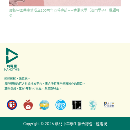
慶祝中國共產黨成立105周年心得專訪——香港大學（澳門學子） 魏語軒
access_time
輕輕鬆鬆，睇電視。
澳門學聯的官方影攝播放平台，集合所有澳門學聯製作的節目。
掌握資訊，掌握"年輕人”思維、潮流新興事。
Copyright © 2026 澳門中華學生聯合總會 - 輕電視