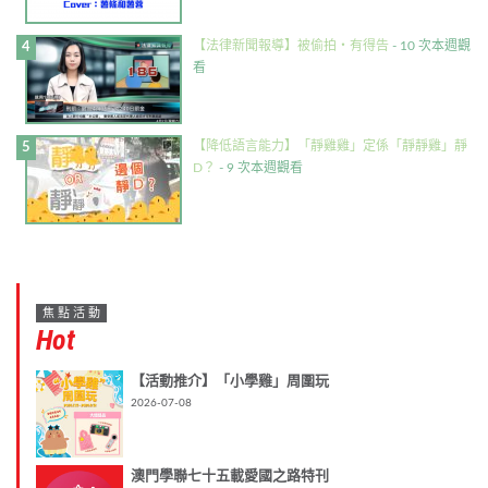
【法律新聞報導】被偷拍・有得告
- 10 次本週觀
看
【降低語言能力】「靜雞雞」定係「靜靜雞」靜
D？
- 9 次本週觀看
焦點活動
Hot
【活動推介】「小學雞」周圍玩
2026-07-08
澳門學聯七十五載愛國之路特刊