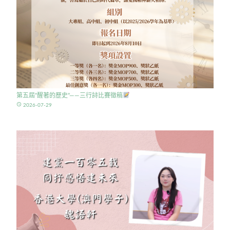
第五屆”醒著的歷史”——三行詩比賽徵稿
access_time
2026-07-29