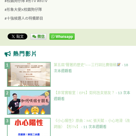
#
校園狗仔隊
#
形
TV #INTV
#
形象大使
X
校園狗仔隊
#
十強候選人の特備節目
微信
Whatsapp
熱門影片
第五屆”醒著的歷史”——三行詩比賽徵稿
- 18
次本週觀看
【非常實驗室｜EP1】如何氹女朋友？
- 13 次本
週觀看
《小心陽性》原曲：MC 張天賦 – 小心地滑（改
詞版）【形TV】
- 11 次本週觀看