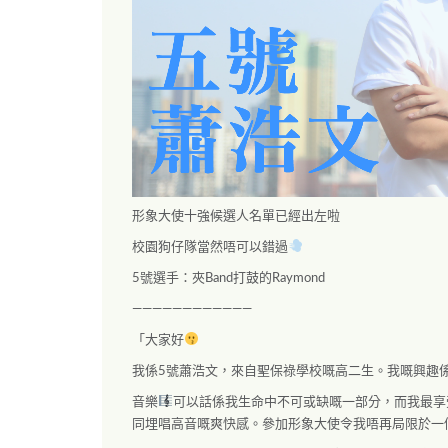
形象大使十強候選人名單已經出左啦
校園狗仔隊當然唔可以錯過
5
號選手：夾
Band
打鼓的
Raymond
————————————
「大家好
我係
5
號蕭浩文，來自聖保祿學校嘅高二生。我嘅興趣
音樂
可以話係我生命中不可或缺嘅一部分，而我最享
同埋唱高音嘅爽快感。參加形象大使令我唔再局限於一