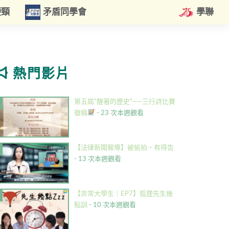
硬頸
矛盾同學會
學聯
熱門影片
第五屆”醒著的歷史”——三行詩比賽
徵稿
- 23 次本週觀看
【法律新聞報導】被偷拍・有得告
- 13 次本週觀看
【非常大學生｜EP7】狐狸先生幾
點訓
- 10 次本週觀看