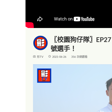
〖校園狗仔隊〗EP2
號選手！
live_tv
access_time
形TV
2021-06-26
356 次總觀看