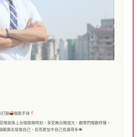
係打鼓
唱歌手球
受嘅就係上台唱歌嘅時刻，享受舞台嘅燈光，觀眾們嘅歡呼聲，
個範圍去發展自己，反而更加令自己見識得多
👁