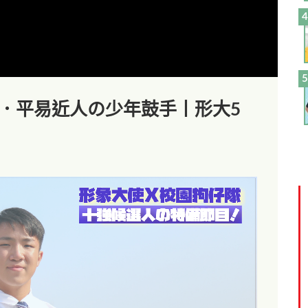
7．平易近人の少年鼓手丨形大5