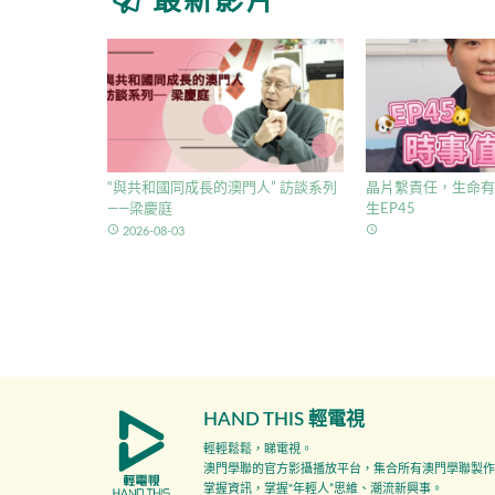
最新影片
“與共和國同成長的澳門人” 訪談系列
晶片繫責任，生命有
——梁慶庭
生EP45
access_time
access_time
2026-08-03
HAND THIS 輕電視
輕輕鬆鬆，睇電視。
澳門學聯的官方影攝播放平台，集合所有澳門學聯製作
掌握資訊，掌握"年輕人”思維、潮流新興事。