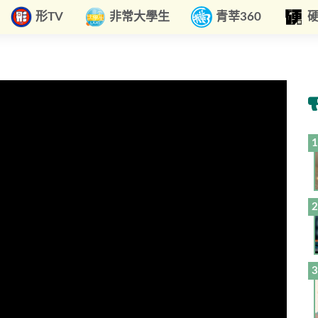
形TV
非常大學生
青莘360