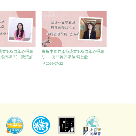
立105周年心得專
慶祝中國共產黨成立105周年心得專
澳門學子） 魏語軒
訪——澳門管理學院 雷美欣
access_time
2026-07-22