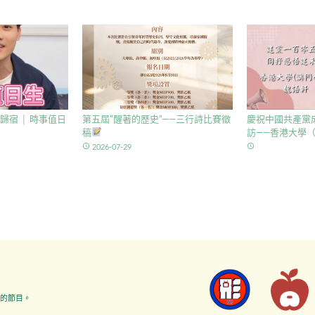
歸宿 │ 時事值日
第五屆”醒著的歷史”——三行詩比賽徵
慶祝中國共產黨成
稿
訪——香港大學（
access_time
access_time
2026-07-29
的節目。