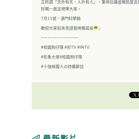
正所謂『天外有天，人外有人』，秉持住謙虛嘅態度去
好嘅一面呈現俾大家。
7
月
11
號，澳門科學館
歡迎大家前來見證我哋嘅成長
」
————————————
#
校園狗仔隊
#
形
TV #INTV
#
形象大使X校園狗仔隊
#
十強候選人の特備節目