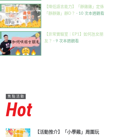
【降低語言能力】「靜雞雞」定係
「靜靜雞」靜D？
- 10 次本週觀看
【非常實驗室｜EP1】如何氹女朋
友？
- 9 次本週觀看
焦點活動
Hot
【活動推介】「小學雞」周圍玩