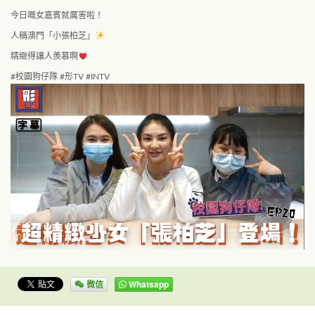
今日嘅女嘉賓就厲害啦！
人稱澳門「小張柏芝」
精緻得讓人羨慕啊
#
校園狗仔隊
#
形
TV #INTV
微信
Whatsapp