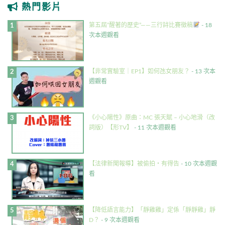
熱門影片
第五屆”醒著的歷史”——三行詩比賽徵稿
- 18
次本週觀看
【非常實驗室｜EP1】如何氹女朋友？
- 13 次本
週觀看
《小心陽性》原曲：MC 張天賦 – 小心地滑（改
詞版）【形TV】
- 11 次本週觀看
【法律新聞報導】被偷拍・有得告
- 10 次本週觀
看
【降低語言能力】「靜雞雞」定係「靜靜雞」靜
D？
- 9 次本週觀看