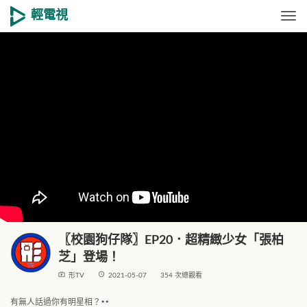
輕電視
Togg
〖校園狗仔隊〗EP20．超精緻少女「張柏
芝」登場！
live_tv
access_time
形TV
2021-05-07
354 次總觀看
有無人話過你有明星相？