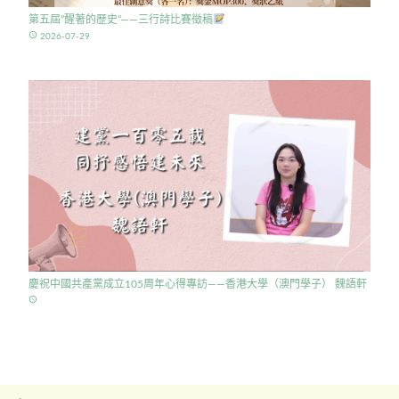
第五屆”醒著的歷史”——三行詩比賽徵稿
access_time
2026-07-29
慶祝中國共產黨成立105周年心得專訪——香港大學（澳門學子） 魏語軒
access_time