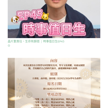
晶片繫責任，生命有歸宿 │ 時事值日生EP45
access_time