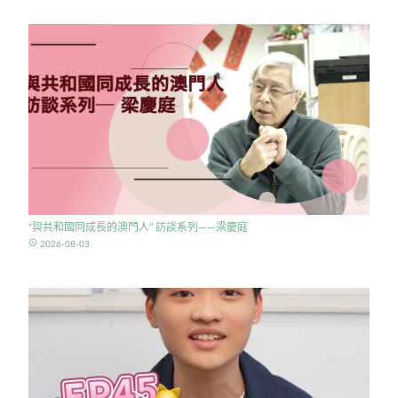
“與共和國同成長的澳門人” 訪談系列——梁慶庭
access_time
2026-08-03