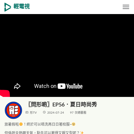
輕電視
Togg
〖問形啲〗EP56．夏日時尚秀
live_tv
access_time
形TV
2024-07-24
97 次總觀看
放暑假啦
！終於可以唔洗再日日著校服~
但係咁炎熱嘅天氣，點先可以著得又靚又型呢？