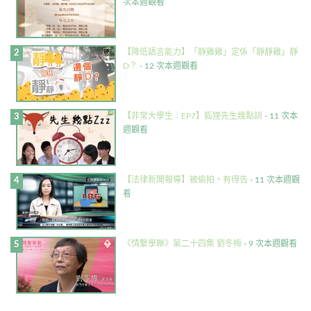
次本週觀看
【降低語言能力】「靜雞雞」定係「靜靜雞」靜
D？
- 12 次本週觀看
【非常大學生｜EP7】狐狸先生幾點訓
- 11 次本
週觀看
【法律新聞報導】被偷拍・有得告
- 11 次本週觀
看
《情繫學聯》第二十四集 劉冬梅
- 9 次本週觀看