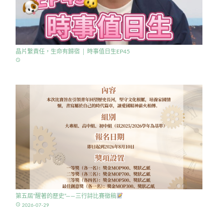
晶片繫責任，生命有歸宿 │ 時事值日生EP45
access_time
第五屆”醒著的歷史”——三行詩比賽徵稿
access_time
2026-07-29