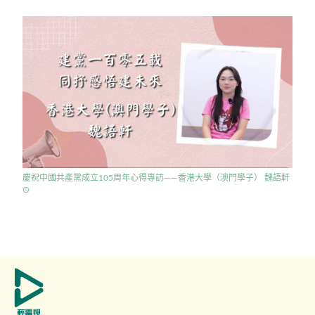
慶祝中國共產黨成立105周年心得專訪——香港大學（澳門學子） 魏語軒
access_time