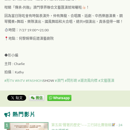
咁睇「傳承·共融」澳門學界聯合文藝匯演就啱曬啦
！
因為當日除咗會有時裝表演外，仲有舞龍、合唱團、話劇、中西樂器演奏、鋼
琴獨奏+舞蹈、樂隊演出、國風舞蹈和大合唱，總共9個演出，真係值得一睇！
時間：7/27
19:00
～
21:00
地點：何黎婉華庇道演藝劇院
◆形小編
主持 : Charlie
拍攝：Kathy
#形TV
#INTV
#FASHION
SHOW
#澳門
#問形啲
#潮流風向標
#文藝匯演
微信
Whatsapp
熱門影片
第五屆”醒著的歷史”——三行詩比賽徵稿
- 24