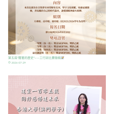
第五屆”醒著的歷史”——三行詩比賽徵稿
access_time
2026-07-29