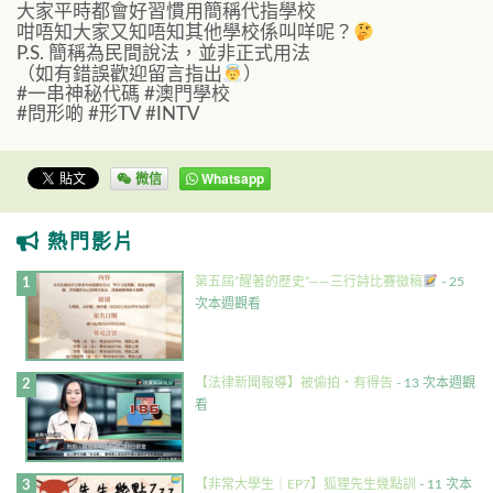
大家平時都會好習慣用簡稱代指學校
咁唔知大家又知唔知其他學校係叫咩呢？
P.S. 簡稱為民間說法，並非正式用法
（如有錯誤歡迎留言指出
）
#一串神秘代碼 #澳門學校
#問形啲 #形TV #INTV
微信
Whatsapp
熱門影片
第五屆”醒著的歷史”——三行詩比賽徵稿
- 25
次本週觀看
【法律新聞報導】被偷拍・有得告
- 13 次本週觀
看
【非常大學生｜EP7】狐狸先生幾點訓
- 11 次本