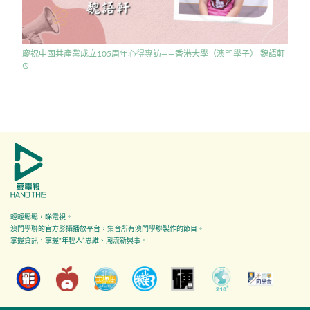
慶祝中國共產黨成立105周年心得專訪——香港大學（澳門學子） 魏語軒
access_time
輕輕鬆鬆，睇電視。
澳門學聯的官方影攝播放平台，集合所有澳門學聯製作的節目。
掌握資訊，掌握"年輕人”思維、潮流新興事。