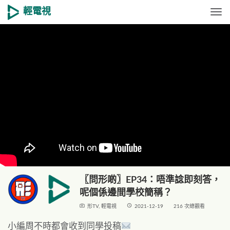
輕電視
Togg
〖問形啲〗EP34：唔準諗即刻答，
呢個係邊間學校簡稱？
live_tv
access_time
形TV
,
輕電視
2021-12-19
216 次總觀看
小編周不時都會收到同學投稿