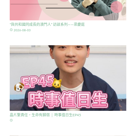
“與共和國同成長的澳門人” 訪談系列——梁慶庭
access_time
2026-08-03
晶片繫責任，生命有歸宿 │ 時事值日生EP45
access_time