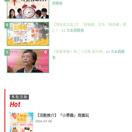
週觀看
【降低語言能力】「靜雞雞」定係「靜靜雞」靜
D？
- 11 次本週觀看
《情繫學聯》第二十四集 劉冬梅
- 10 次本週觀
看
焦點活動
Hot
【活動推介】「小學雞」周圍玩
2026-07-08