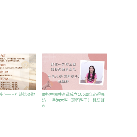
史”——三行詩比賽徵
慶祝中國共產黨成立105周年心得專
訪——香港大學（澳門學子） 魏語軒
access_time