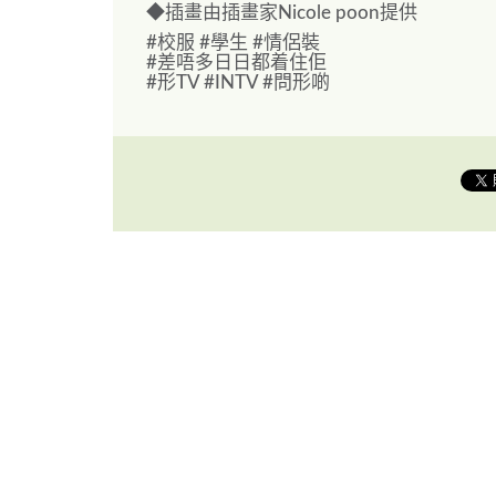
◆插畫由插畫家Nicole poon提供
#校服 #學生 #情侶裝
#差唔多日日都着住佢
#形TV #INTV #問形啲