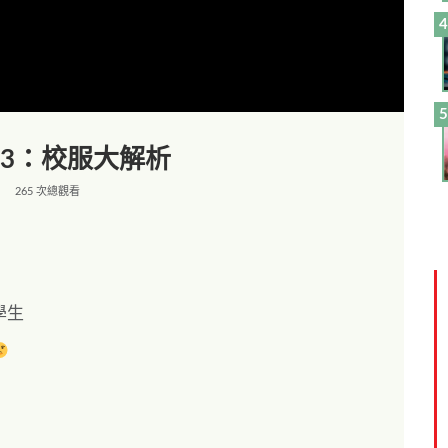
33：校服大解析
265 次總觀看
學生