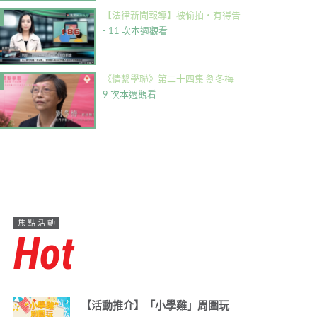
【法律新聞報導】被偷拍・有得告
- 11 次本週觀看
《情繫學聯》第二十四集 劉冬梅
-
9 次本週觀看
焦點活動
Hot
【活動推介】「小學雞」周圍玩