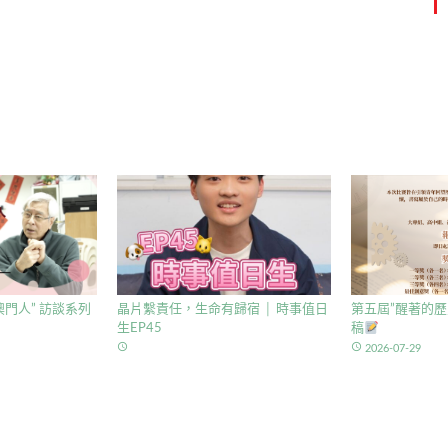
門人” 訪談系列
晶片繫責任，生命有歸宿 │ 時事值日
第五屆”醒著的歷
生EP45
稿
access_time
access_time
2026-07-29