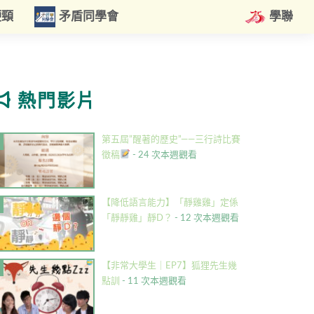
硬頸
矛盾同學會
學聯
熱門影片
第五屆”醒著的歷史”——三行詩比賽
徵稿
- 24 次本週觀看
【降低語言能力】「靜雞雞」定係
「靜靜雞」靜D？
- 12 次本週觀看
【非常大學生｜EP7】狐狸先生幾
點訓
- 11 次本週觀看