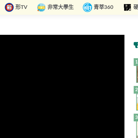
形TV
非常大學生
青莘360