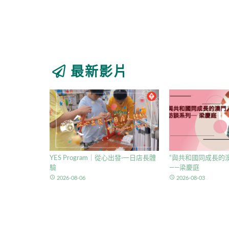
最新影片
YES Program｜從心出發·一日店長體
“與共和國同成長的澳
驗
——梁慶庭
access_time
access_time
2026-08-06
2026-08-03