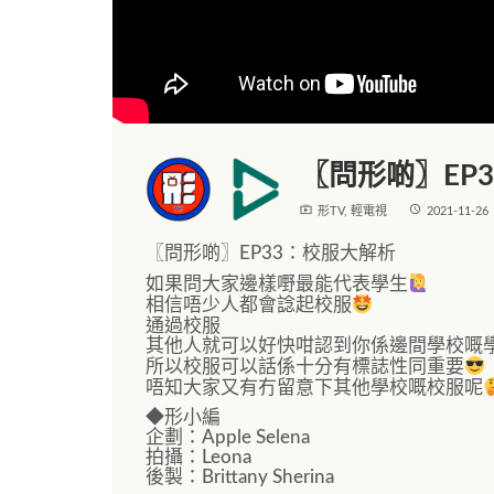
〖問形啲〗EP
live_tv
access_time
形TV
,
輕電視
2021-11-26
〖問形啲〗EP33：校服大解析
如果問大家邊樣嘢最能代表學生
相信唔少人都會諗起校服
通過校服
其他人就可以好快咁認到你係邊間學校嘅
所以校服可以話係十分有標誌性同重要
唔知大家又有冇留意下其他學校嘅校服呢
◆形小編
企劃：Apple Selena
拍攝：Leona
後製：Brittany Sherina