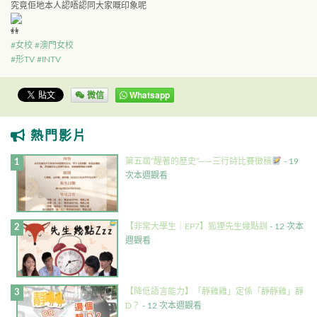
究竟佢地本人認唔認同大家嘅印象呢
#女校
#澳門女校
#形TV
#INTV
微信
Whatsapp
熱門影片
第五屆”醒著的歷史”——三行詩比賽徵稿
- 19
次本週觀看
【非常大學生｜EP7】狐狸先生幾點訓
- 12 次本
週觀看
【降低語言能力】「靜雞雞」定係「靜靜雞」靜
D？
- 12 次本週觀看