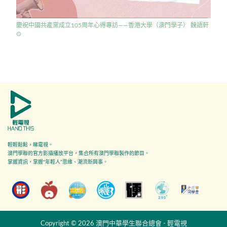
慶祝中國共產黨成立105周年心得專訪——香港大學（澳門學子） 魏語軒
access_time
輕輕鬆鬆，睇電視。
澳門學聯的官方影攝播放平台，集合所有澳門學聯製作的節目。
掌握資訊，掌握"年輕人”思維、潮流新興事。
Copyright © 2026 澳門中華學生聯合總會 - 輕電視