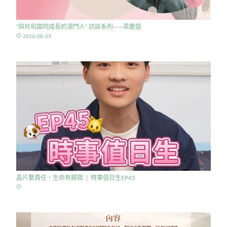
“與共和國同成長的澳門人” 訪談系列——梁慶庭
access_time
2026-08-03
晶片繫責任，生命有歸宿 │ 時事值日生EP45
access_time