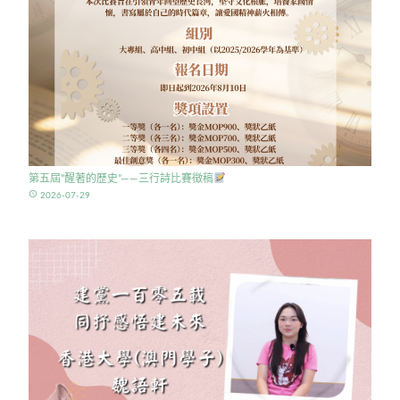
第五屆”醒著的歷史”——三行詩比賽徵稿
access_time
2026-07-29