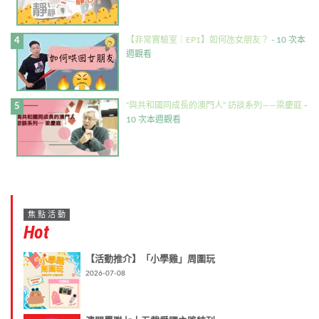
【非常實驗室｜EP1】如何氹女朋友？
- 10 次本
週觀看
“與共和國同成長的澳門人” 訪談系列——梁慶庭
-
10 次本週觀看
焦點活動
Hot
【活動推介】「小學雞」周圍玩
2026-07-08