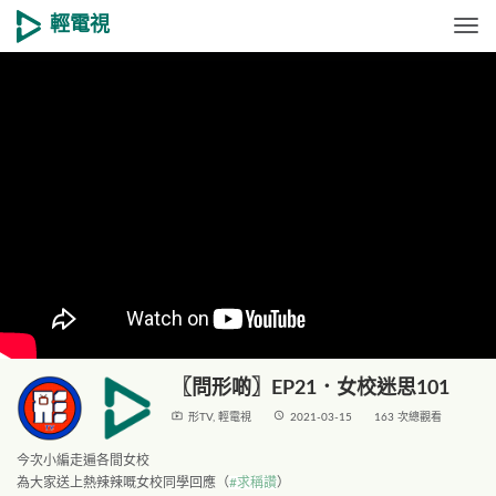
輕電視
Togg
〖問形啲〗EP21．女校迷思101
live_tv
access_time
形TV
,
輕電視
2021-03-15
163 次總觀看
今次小編走遍各間女校
為大家送上熱辣辣
嘅女校同學回應（
#求稱讚
）