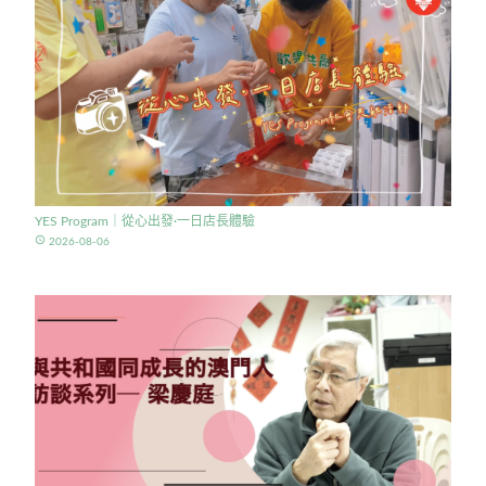
YES Program｜從心出發·一日店長體驗
access_time
2026-08-06