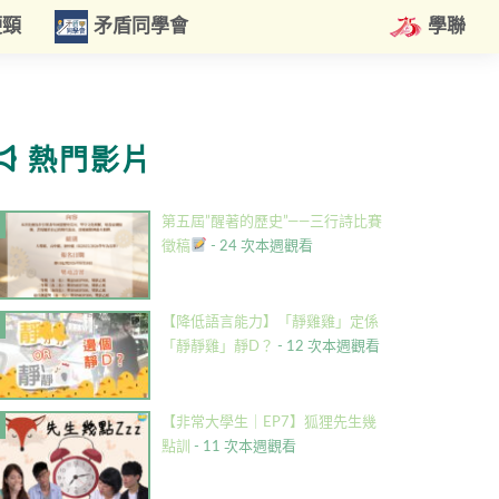
硬頸
矛盾同學會
學聯
熱門影片
第五屆”醒著的歷史”——三行詩比賽
徵稿
- 24 次本週觀看
【降低語言能力】「靜雞雞」定係
「靜靜雞」靜D？
- 12 次本週觀看
【非常大學生｜EP7】狐狸先生幾
點訓
- 11 次本週觀看