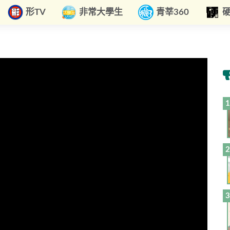
形TV
非常大學生
青莘360