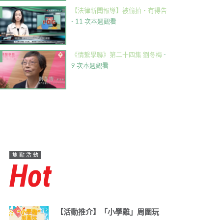
【法律新聞報導】被偷拍・有得告
- 11 次本週觀看
《情繫學聯》第二十四集 劉冬梅
-
9 次本週觀看
焦點活動
Hot
【活動推介】「小學雞」周圍玩