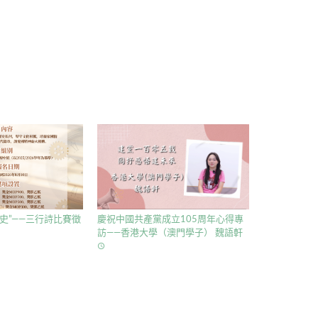
史”——三行詩比賽徵
慶祝中國共產黨成立105周年心得專
訪——香港大學（澳門學子） 魏語軒
access_time