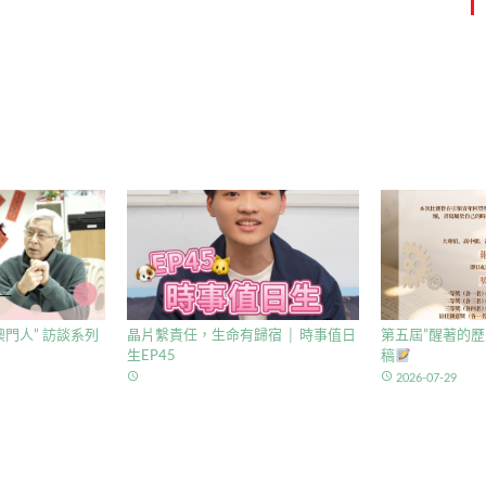
門人” 訪談系列
晶片繫責任，生命有歸宿 │ 時事值日
第五屆”醒著的歷
生EP45
稿
access_time
access_time
2026-07-29