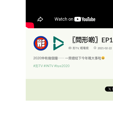
〖問形啲〗EP1
live_tv
access_time
形TV
,
輕電視
2021-02-22
2020仲有幾個鐘⋯⋯ 一齊總結下今年嘅大事啦
#形TV
#INTV
#bye2020