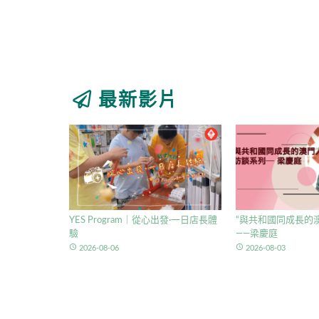
最新影片
YES Program｜從心出發·一日店長體
“與共和國同成長的澳
驗
——梁慶庭
access_time
access_time
2026-08-06
2026-08-03