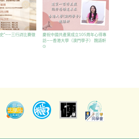
史”——三行詩比賽徵
慶祝中國共產黨成立105周年心得專
訪——香港大學（澳門學子） 魏語軒
access_time