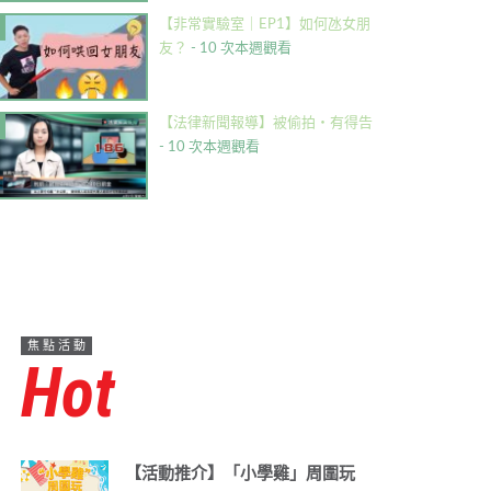
【非常實驗室｜EP1】如何氹女朋
友？
- 10 次本週觀看
【法律新聞報導】被偷拍・有得告
- 10 次本週觀看
焦點活動
Hot
【活動推介】「小學雞」周圍玩