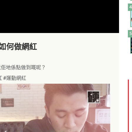
】如何做網紅
竟佢地係點做到嘅呢？
紅 #運動網紅