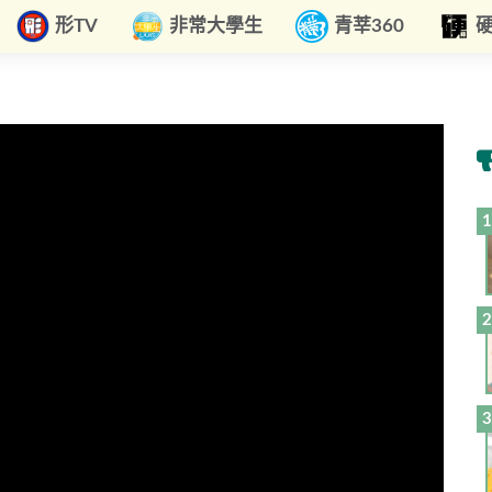
形TV
非常大學生
青莘360