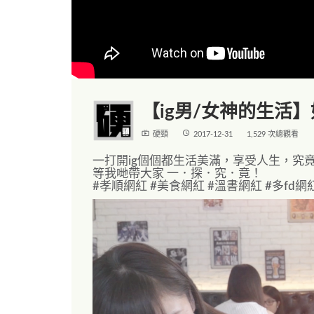
【ig男/女神的生活
live_tv
access_time
硬頸
2017-12-31
1,529 次總觀看
一打開ig個個都生活美滿，享受人生，究
等我哋帶大家 一．探．究．竟！
#孝順網紅 #美食網紅 #溫書網紅 #多fd網