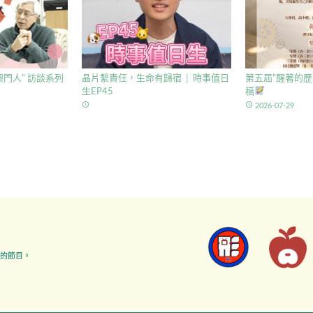
門人” 訪談系列
晶片繫責任，生命有歸宿 │ 時事值日
第五屆”醒著的歷
生EP45
稿
access_time
access_time
2026-07-29
的節目。