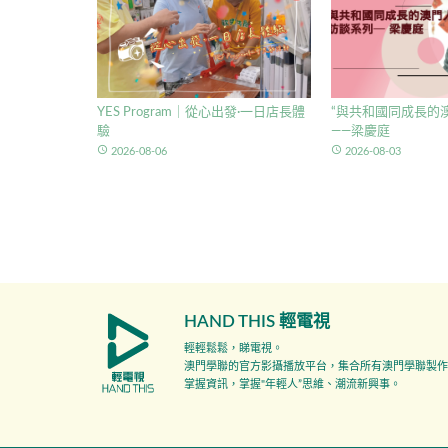
YES Program｜從心出發·一日店長體
“與共和國同成長的澳
驗
——梁慶庭
access_time
access_time
2026-08-06
2026-08-03
HAND THIS 輕電視
輕輕鬆鬆，睇電視。
澳門學聯的官方影攝播放平台，集合所有澳門學聯製作
掌握資訊，掌握"年輕人”思維、潮流新興事。