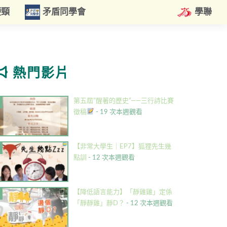
硬頸
矛盾同學會
學聯
熱門影片
第五屆”醒著的歷史”——三行詩比賽
徵稿
- 19 次本週觀看
【非常大學生｜EP7】狐狸先生幾
點訓
- 12 次本週觀看
【降低語言能力】「靜雞雞」定係
「靜靜雞」靜D？
- 12 次本週觀看