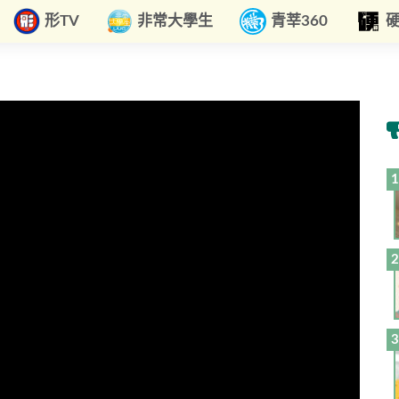
形TV
非常大學生
青莘360