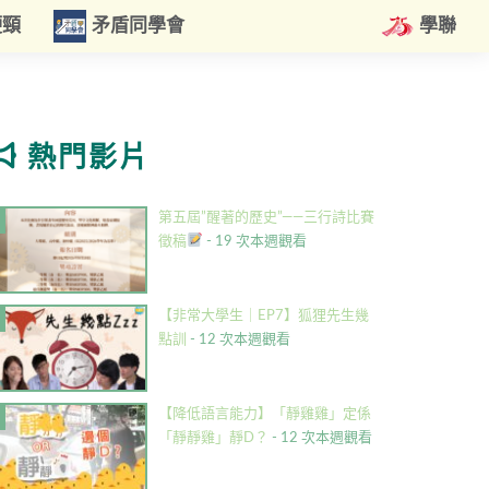
硬頸
矛盾同學會
學聯
熱門影片
第五屆”醒著的歷史”——三行詩比賽
徵稿
- 19 次本週觀看
【非常大學生｜EP7】狐狸先生幾
點訓
- 12 次本週觀看
【降低語言能力】「靜雞雞」定係
「靜靜雞」靜D？
- 12 次本週觀看