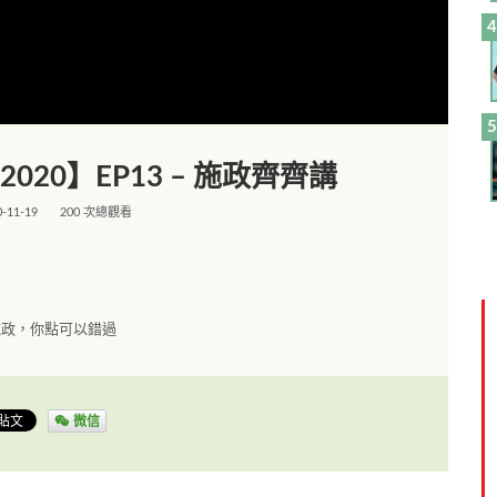
t！2020】EP13 – 施政齊齊講
0-11-19
200 次總觀看
講施政，你點可以錯過
微信