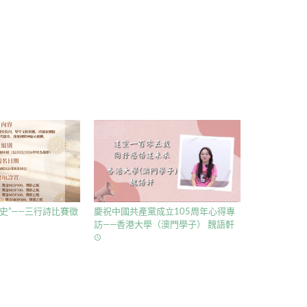
史”——三行詩比賽徵
慶祝中國共產黨成立105周年心得專
訪——香港大學（澳門學子） 魏語軒
access_time