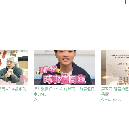
門人” 訪談系列
晶片繫責任，生命有歸宿 │ 時事值日
第五屆”醒著的歷
生EP45
稿
access_time
access_time
2026-07-29