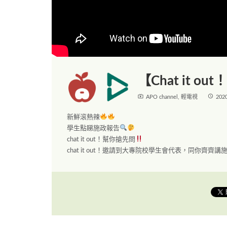
【Chat it ou
live_tv
access_time
APO channel
,
輕電視
202
新鮮滾熱辣
學生點睇施政報告
chat it out！幫你搶先問
chat it out！邀請到大專院校學生會代表，同你齊齊