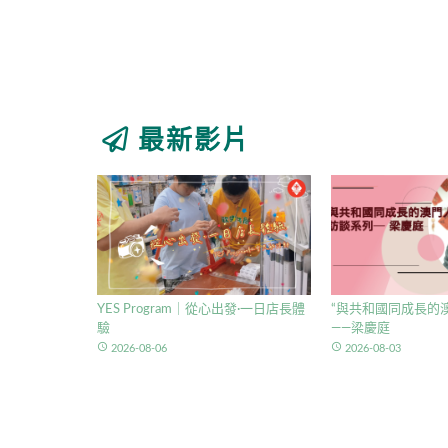
最新影片
YES Program｜從心出發·一日店長體
“與共和國同成長的澳
驗
——梁慶庭
access_time
access_time
2026-08-06
2026-08-03