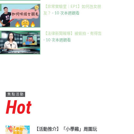
【非常實驗室｜EP1】如何氹女朋
友？
- 10 次本週觀看
【法律新聞報導】被偷拍・有得告
- 10 次本週觀看
焦點活動
Hot
【活動推介】「小學雞」周圍玩