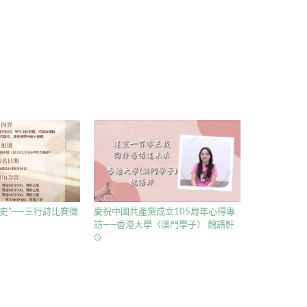
史”——三行詩比賽徵
慶祝中國共產黨成立105周年心得專
訪——香港大學（澳門學子） 魏語軒
access_time