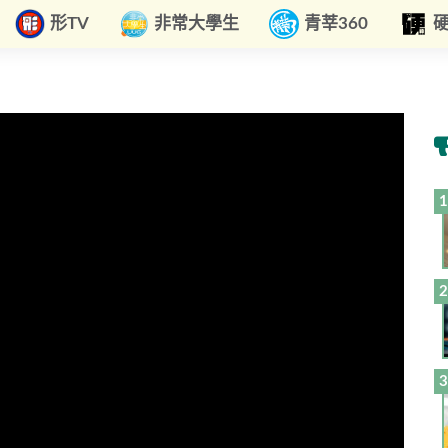
形TV
非常大學生
青莘360