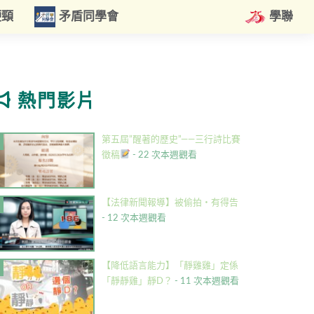
硬頸
矛盾同學會
學聯
熱門影片
第五屆”醒著的歷史”——三行詩比賽
徵稿
- 22 次本週觀看
【法律新聞報導】被偷拍・有得告
- 12 次本週觀看
【降低語言能力】「靜雞雞」定係
「靜靜雞」靜D？
- 11 次本週觀看