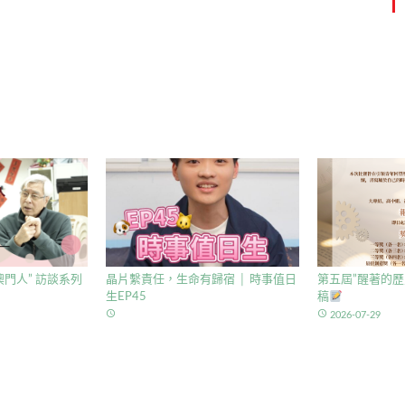
門人” 訪談系列
晶片繫責任，生命有歸宿 │ 時事值日
第五屆”醒著的歷
生EP45
稿
access_time
access_time
2026-07-29