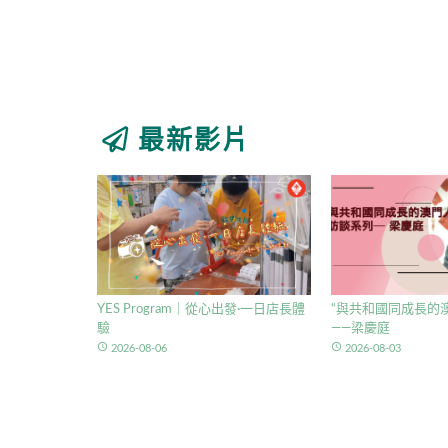
最新影片
YES Program｜從心出發·一日店長體
“與共和國同成長的澳
驗
——梁慶庭
access_time
access_time
2026-08-06
2026-08-03