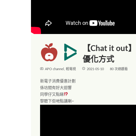
【Chat it 
優化方式
live_tv
access_time
APO channel
,
輕電視
2021-05-10
80 次總觀看
新電子消費優惠計劃
係坊間有好大迴響
同學仔又點睇
黎聽下佢哋點講喇~