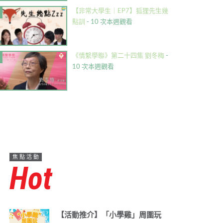
【非常大學生｜EP7】狐狸先生幾
點訓
- 10 次本週觀看
《情繫學聯》第二十四集 劉冬梅
-
10 次本週觀看
焦點活動
Hot
【活動推介】「小學雞」周圍玩