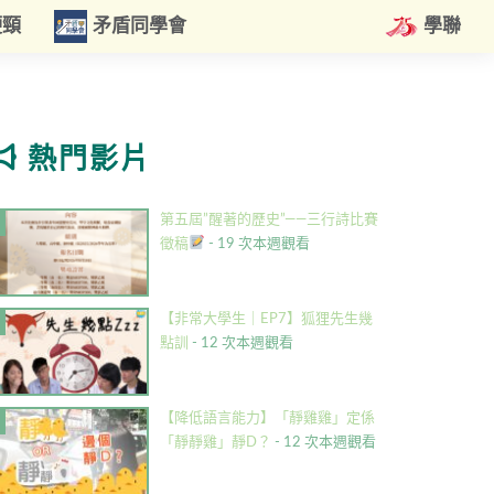
硬頸
矛盾同學會
學聯
熱門影片
第五屆”醒著的歷史”——三行詩比賽
徵稿
- 19 次本週觀看
【非常大學生｜EP7】狐狸先生幾
點訓
- 12 次本週觀看
【降低語言能力】「靜雞雞」定係
「靜靜雞」靜D？
- 12 次本週觀看