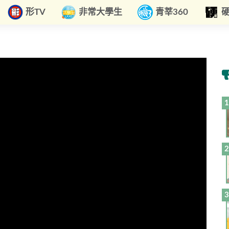
形TV
非常大學生
青莘360