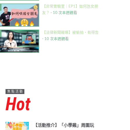
【非常實驗室｜EP1】如何氹女朋
友？
- 10 次本週觀看
【法律新聞報導】被偷拍・有得告
- 10 次本週觀看
焦點活動
Hot
【活動推介】「小學雞」周圍玩