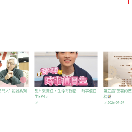
門人” 訪談系列
晶片繫責任，生命有歸宿 │ 時事值日
第五屆”醒著的歷
生EP45
稿
access_time
access_time
2026-07-29