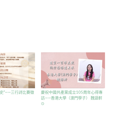
史”——三行詩比賽徵
慶祝中國共產黨成立105周年心得專
訪——香港大學（澳門學子） 魏語軒
access_time