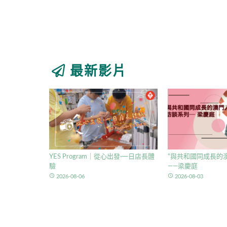
最新影片
YES Program｜從心出發·一日店長體
“與共和國同成長的澳
驗
——梁慶庭
access_time
access_time
2026-08-06
2026-08-03