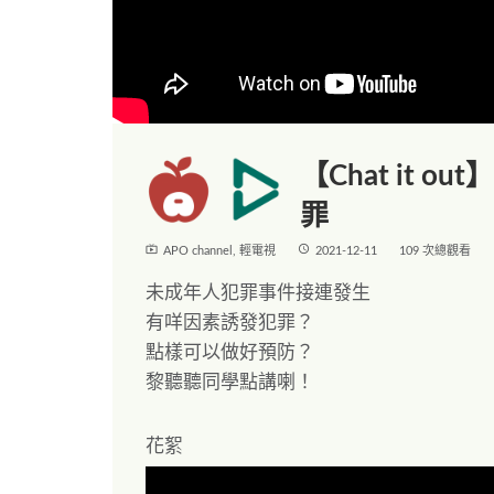
【Chat it 
罪
live_tv
access_time
APO channel
,
輕電視
2021-12-11
109 次總觀看
未成年人犯罪事件接連發生
有咩因素誘發犯罪？
點樣可以做好預防？
黎聽聽同學點講喇！
花絮