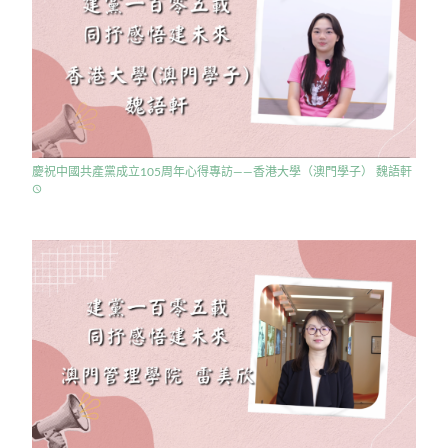
慶祝中國共產黨成立105周年心得專訪——香港大學（澳門學子） 魏語軒
access_time