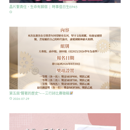
晶片繫責任，生命有歸宿 │ 時事值日生EP45
access_time
第五屆”醒著的歷史”——三行詩比賽徵稿
access_time
2026-07-29