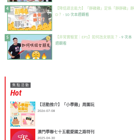
【降低語言能力】「靜雞雞」定係「靜靜雞」靜
D？
- 10 次本週觀看
【非常實驗室｜EP1】如何氹女朋友？
- 9 次本
週觀看
焦點活動
Hot
【活動推介】「小學雞」周圍玩
2026-07-08
澳門學聯七十五載愛國之路特刊
2025-04-30