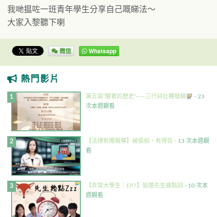
我哋揾咗一班青年學生分享自己嘅睇法～
大家入黎聽下喇
微信
Whatsapp
熱門影片
第五屆”醒著的歷史”——三行詩比賽徵稿
- 23
次本週觀看
【法律新聞報導】被偷拍・有得告
- 13 次本週觀
看
【非常大學生｜EP7】狐狸先生幾點訓
- 10 次本
週觀看