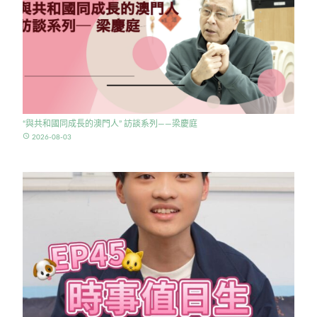
“與共和國同成長的澳門人” 訪談系列——梁慶庭
access_time
2026-08-03