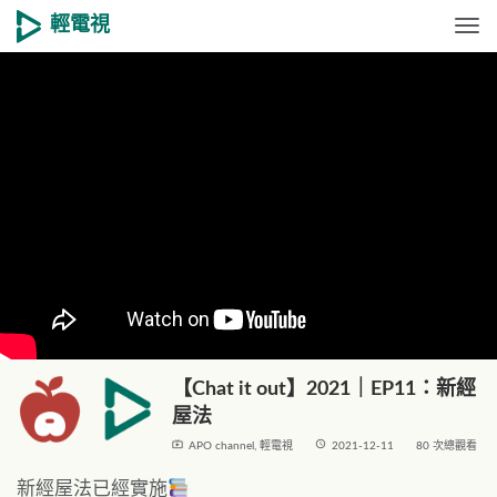
輕電視
Togg
【Chat it out】2021｜EP11：新經
屋法
live_tv
access_time
APO channel
,
輕電視
2021-12-11
80 次總觀看
新經屋法已經實施