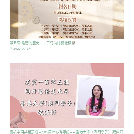
第五屆”醒著的歷史”——三行詩比賽徵稿
access_time
2026-07-29
慶祝中國共產黨成立105周年心得專訪——香港大學（澳門學子） 魏語軒