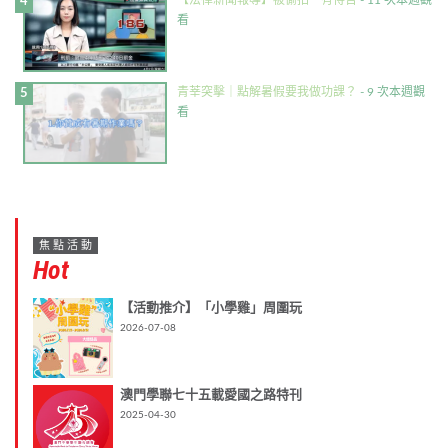
【法律新聞報導】被偷拍・有得告
- 11 次本週觀
看
青莘突擊｜點解暑假要我做功課？
- 9 次本週觀
看
焦點活動
Hot
【活動推介】「小學雞」周圍玩
2026-07-08
澳門學聯七十五載愛國之路特刊
2025-04-30