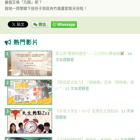
邊個又係「凡糕」呢？
我地一齊黎睇下班份子到底有冇做畫家既天份啦！
微信
Whatsapp
熱門影片
第五屆”醒著的歷史”——三行詩比賽徵稿
- 24
次本週觀看
【降低語言能力】「靜雞雞」定係「靜靜雞」靜
D？
- 12 次本週觀看
【非常大學生｜EP7】狐狸先生幾點訓
- 11 次本
週觀看