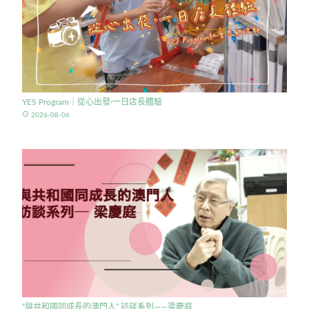
YES Program｜從心出發·一日店長體驗
access_time
2026-08-06
“與共和國同成長的澳門人” 訪談系列——梁慶庭