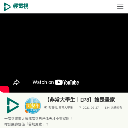
輕電視
Togg
【非常大學生｜EP8】誰是畫家
live_tv
access_time
輕電視
,
非常大學生
2021-05-27
134 次總觀看
一講到畫畫大家都講到自己係天才小畫家咁！
咁到底邊個係「畢加思索」？