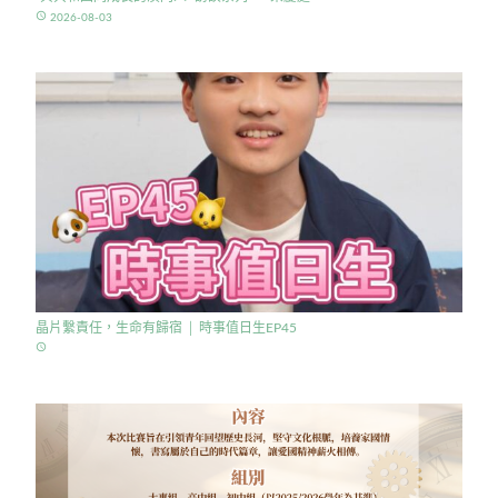
access_time
2026-08-03
晶片繫責任，生命有歸宿 │ 時事值日生EP45
access_time