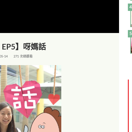
EP5】呀媽話
05-14
271 次總觀看