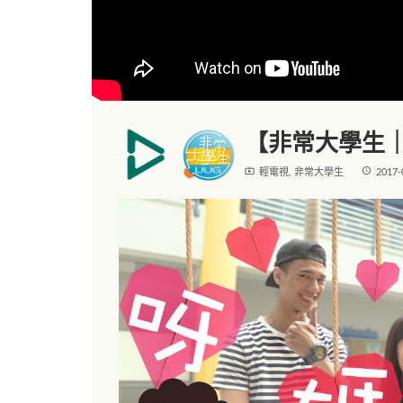
【非常大學生｜
live_tv
access_time
輕電視
,
非常大學生
2017-