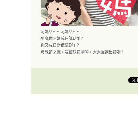
阿媽話⋯⋯阿媽話⋯⋯
到底你阿媽成日講D咩？
你又成日對佢講D咩？
母親節之麻，唔使送禮物的，大大聲講出黎啦！