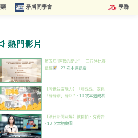
硬頸
矛盾同學會
學聯
熱門影片
第五屆”醒著的歷史”——三行詩比賽
徵稿
- 27 次本週觀看
【降低語言能力】「靜雞雞」定係
「靜靜雞」靜D？
- 13 次本週觀看
【法律新聞報導】被偷拍・有得告
- 13 次本週觀看