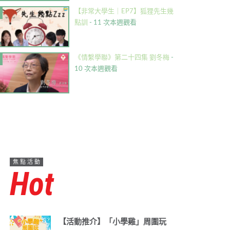
【非常大學生｜EP7】狐狸先生幾
點訓
- 11 次本週觀看
《情繫學聯》第二十四集 劉冬梅
-
10 次本週觀看
焦點活動
Hot
【活動推介】「小學雞」周圍玩