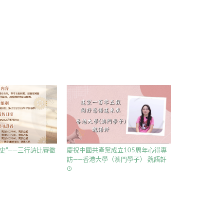
史”——三行詩比賽徵
慶祝中國共產黨成立105周年心得專
訪——香港大學（澳門學子） 魏語軒
access_time