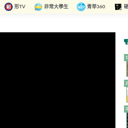
形TV
非常大學生
青莘360