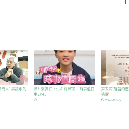
門人” 訪談系列
晶片繫責任，生命有歸宿 │ 時事值日
第五屆”醒著的歷
生EP45
稿
access_time
access_time
2026-07-29