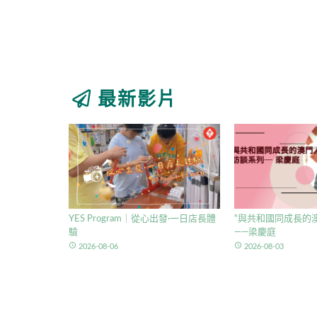
最新影片
YES Program｜從心出發·一日店長體
“與共和國同成長的澳
驗
——梁慶庭
access_time
access_time
2026-08-06
2026-08-03