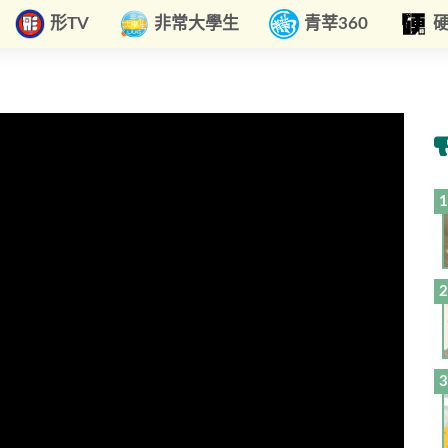
形TV
非常大學生
青莘360