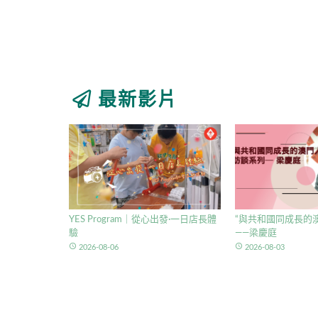
最新影片
YES Program｜從心出發·一日店長體
“與共和國同成長的澳
驗
——梁慶庭
access_time
access_time
2026-08-06
2026-08-03