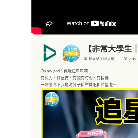
【非常大學生｜
live_tv
access_time
輕電視
,
非常大學生
2019-
Oh my god！係我粒星星啊
有毅力、夠堅持、有錢有時間、有目標
一齊黎睇下我地啲分子係點樣追佢粒星啦～