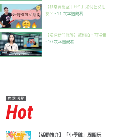
【非常實驗室｜EP1】如何氹女朋
友？
- 11 次本週觀看
【法律新聞報導】被偷拍・有得告
- 10 次本週觀看
焦點活動
Hot
【活動推介】「小學雞」周圍玩