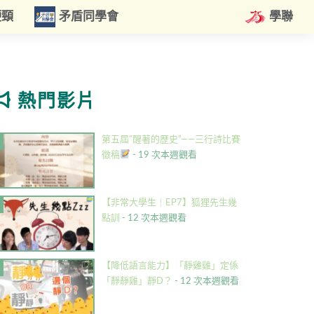
硬頸
矛盾同學會
學聯
熱門影片
第五屆”醒著的歷史”——三行詩比賽
徵稿
- 19 次本週觀看
【非常大學生｜EP7】狐狸先生幾
點訓
- 12 次本週觀看
【降低語言能力】「靜雞雞」定係
「靜靜雞」靜D？
- 12 次本週觀看