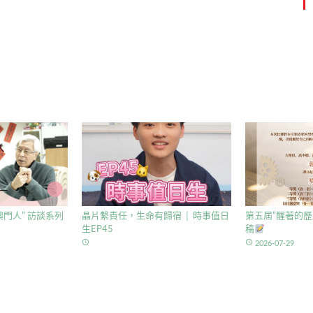
門人” 訪談系列
晶片繫責任，生命有歸宿 │ 時事值日
第五屆”醒著的歷
生EP45
稿
access_time
access_time
2026-07-29