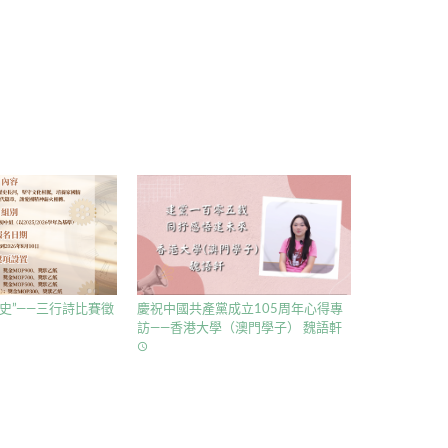
史”——三行詩比賽徵
慶祝中國共產黨成立105周年心得專
訪——香港大學（澳門學子） 魏語軒
access_time