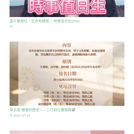
晶片繫責任，生命有歸宿 │ 時事值日生EP45
access_time
第五屆”醒著的歷史”——三行詩比賽徵稿
access_time
2026-07-29