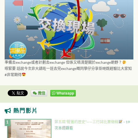
準備去exchange或者計劃去exchange 但係又唔清楚關於exchange啲野？
唔緊要 話說今次非大請咗一班去完exchange嘅同學仔分享佢哋既經驗比大家知
#非常期待
微信
Whatsapp
熱門影片
第五屆”醒著的歷史”——三行詩比賽徵稿
- 19
次本週觀看