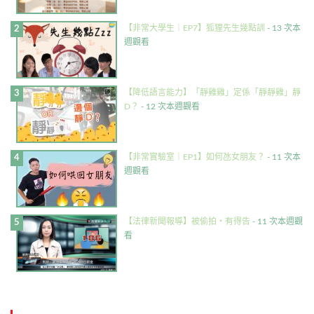
【非常大學生｜EP7】狐狸先生幾點訓
- 13 次本
週觀看
【降低語言能力】「靜雞雞」定係「靜靜雞」靜
D？
- 12 次本週觀看
【非常實驗室｜EP1】如何氹女朋友？
- 11 次本
週觀看
【法律新聞報導】被偷拍・有得告
- 11 次本週觀
看