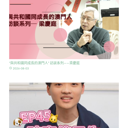
“與共和國同成長的澳門人” 訪談系列——梁慶庭
access_time
2026-08-03