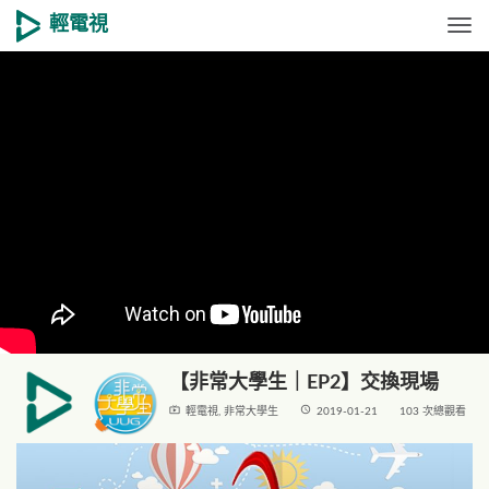
輕電視
Togg
【非常大學生｜EP2】交換現場
live_tv
access_time
輕電視
,
非常大學生
2019-01-21
103 次總觀看