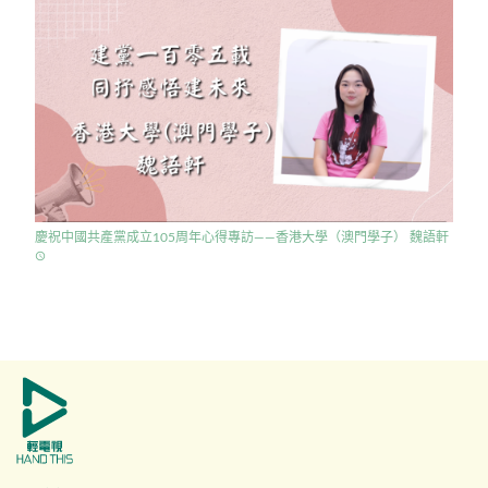
慶祝中國共產黨成立105周年心得專訪——香港大學（澳門學子） 魏語軒
access_time