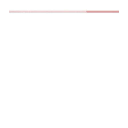
慶祝中國共產黨成立105周年心得專訪——香港大學（澳門學子） 魏語軒
access_time