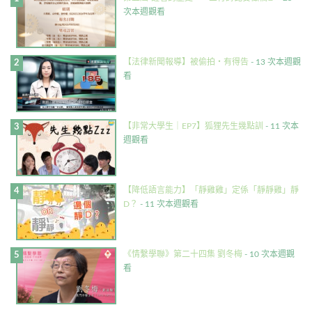
次本週觀看
【法律新聞報導】被偷拍・有得告
- 13 次本週觀
看
【非常大學生｜EP7】狐狸先生幾點訓
- 11 次本
週觀看
【降低語言能力】「靜雞雞」定係「靜靜雞」靜
D？
- 11 次本週觀看
《情繫學聯》第二十四集 劉冬梅
- 10 次本週觀
看