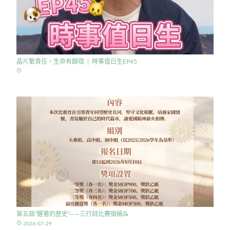
晶片繫責任，生命有歸宿 │ 時事值日生EP45
access_time
第五屆”醒著的歷史”——三行詩比賽徵稿
access_time
2026-07-29