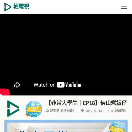
輕電視
Togg
【非常大學生｜EP18】佛山煮飯仔
live_tv
access_time
輕電視
,
非常大學生
2019-10-14
130 次總觀看