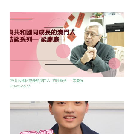
“與共和國同成長的澳門人” 訪談系列——梁慶庭
access_time
2026-08-03