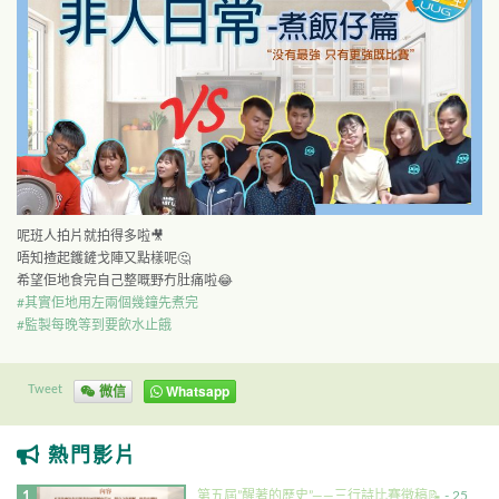
呢班人拍片就拍得多啦
唔知揸起鑊鏟戈陣又點樣呢
希望佢地食完自己整嘅野冇肚痛啦
#
其實佢地用左兩個幾鐘先煮完
#
監製每晚等到要飲水止餓
微信
Whatsapp
Tweet
熱門影片
第五屆”醒著的歷史”——三行詩比賽徵稿
- 25