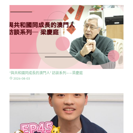
“與共和國同成長的澳門人” 訪談系列——梁慶庭
access_time
2026-08-03