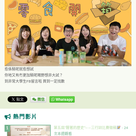
愈係騎呢就愈想試
你地又有冇更加騎呢嘅野想非大試？
到非常大學生FB留言啦 買到一定找數
微信
Whatsapp
熱門影片
第五屆”醒著的歷史”——三行詩比賽徵稿
- 24
次本週觀看