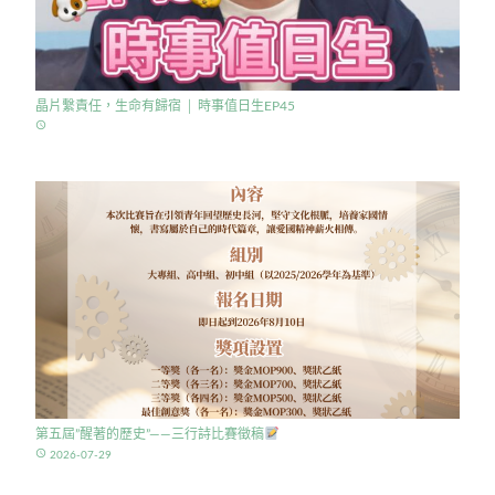
晶片繫責任，生命有歸宿 │ 時事值日生EP45
access_time
第五屆”醒著的歷史”——三行詩比賽徵稿
access_time
2026-07-29