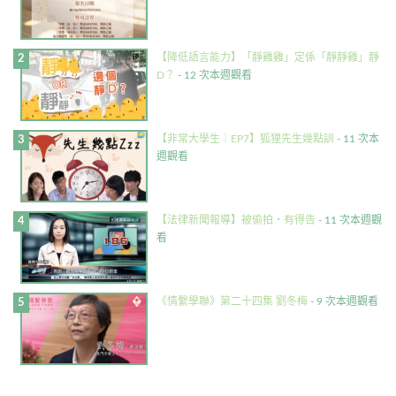
【降低語言能力】「靜雞雞」定係「靜靜雞」靜
D？
- 12 次本週觀看
【非常大學生｜EP7】狐狸先生幾點訓
- 11 次本
週觀看
【法律新聞報導】被偷拍・有得告
- 11 次本週觀
看
《情繫學聯》第二十四集 劉冬梅
- 9 次本週觀看