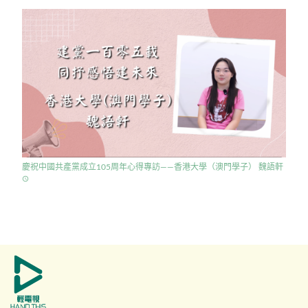
慶祝中國共產黨成立105周年心得專訪——香港大學（澳門學子） 魏語軒
access_time