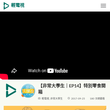
輕電視
Togg
【非常大學生｜EP14】特別零食開
箱
live_tv
access_time
輕電視
,
非常大學生
2017-09-25
180 次總觀看