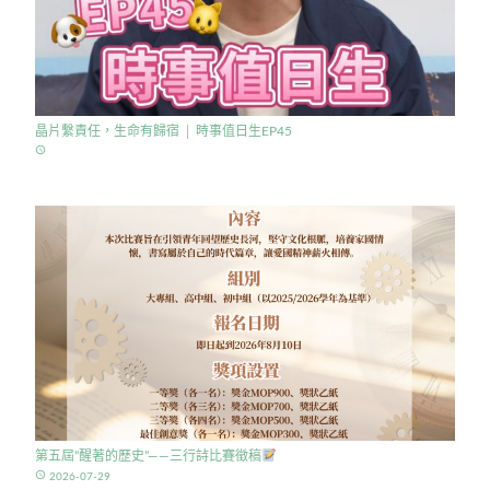
晶片繫責任，生命有歸宿 │ 時事值日生EP45
access_time
第五屆”醒著的歷史”——三行詩比賽徵稿
access_time
2026-07-29