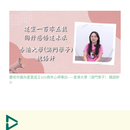
慶祝中國共產黨成立105周年心得專訪——香港大學（澳門學子） 魏語軒
access_time