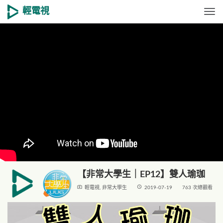
輕電視
Togg
【非常大學生｜EP12】雙人瑜珈
live_tv
access_time
輕電視
,
非常大學生
2019-07-19
763 次總觀看