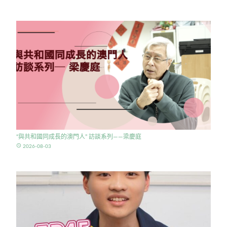
“與共和國同成長的澳門人” 訪談系列——梁慶庭
access_time
2026-08-03