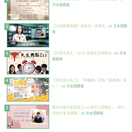
次本週觀看
【法律新聞報導】被偷拍・有得告
- 14 次本週觀
看
【非常大學生｜EP7】狐狸先生幾點訓
- 10 次本
週觀看
【降低語言能力】「靜雞雞」定係「靜靜雞」靜
D？
- 10 次本週觀看
慶祝中國共產黨成立105周年心得專訪——澳門
科技大學 劉迦南
- 10 次本週觀看