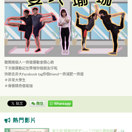
聽聞兩個人一齊做運動會開心啲
下次做運動記住帶埋你個朋友仔啦
快啲去非大Facebook tag你個friend一齊減肥一齊瘦
＃非常大學生
＃骨骼精奇做瑜珈
微信
Whatsapp
熱門影片
第五屆”醒著的歷史”——三行詩比賽徵稿
- 24