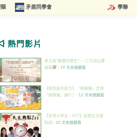
硬頸
矛盾同學會
學聯
熱門影片
第五屆”醒著的歷史”——三行詩比賽
徵稿
- 19 次本週觀看
【降低語言能力】「靜雞雞」定係
「靜靜雞」靜D？
- 12 次本週觀看
【非常大學生｜EP7】狐狸先生幾
點訓
- 10 次本週觀看