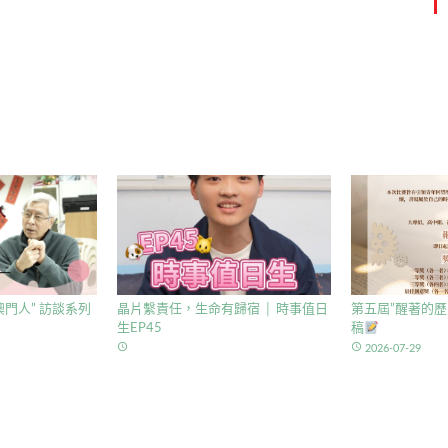
門人” 訪談系列
晶片繫責任，生命有歸宿 │ 時事值日
第五屆”醒著的歷
生EP45
稿
access_time
access_time
2026-07-29