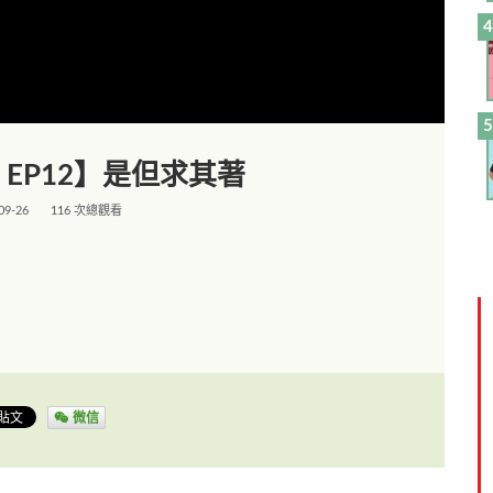
EP12】是但求其著
09-26
116 次總觀看
微信