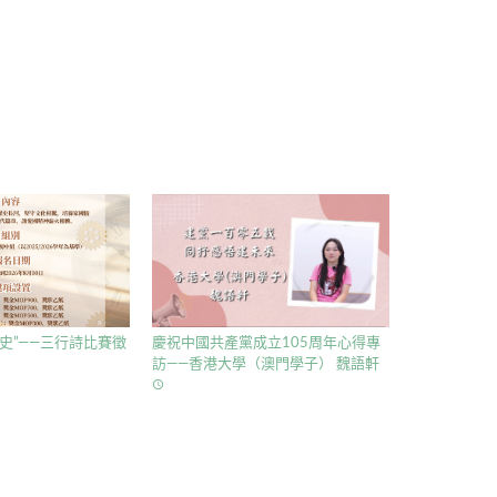
史”——三行詩比賽徵
慶祝中國共產黨成立105周年心得專
訪——香港大學（澳門學子） 魏語軒
access_time