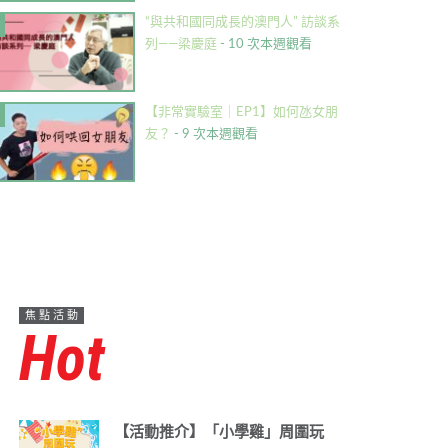
“與共和國同成長的澳門人” 訪談系
列——梁慶庭
- 10 次本週觀看
【非常實驗室｜EP1】如何氹女朋
友？
- 9 次本週觀看
焦點活動
Hot
【活動推介】「小學雞」周圍玩