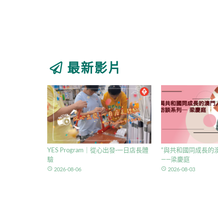
最新影片
YES Program｜從心出發·一日店長體
“與共和國同成長的澳
驗
——梁慶庭
access_time
access_time
2026-08-06
2026-08-03