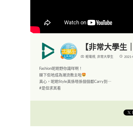
【非常大學生｜
live_tv
access_time
輕電視
,
非常大學生
2021-
Fashion呢啲野你識咩啊！
睇下佢地成為潮流教主啦
真心，呢啲Style真係唔係個個都Carry到⋯
#是但求其着