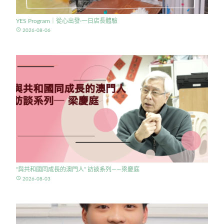
YES Program｜從心出發·一日店長體驗
access_time
2026-08-06
“與共和國同成長的澳門人” 訪談系列——梁慶庭
access_time
2026-08-03