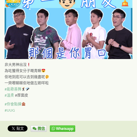
非大男神出沒
為咗獲得女分子嘅青睞
佢地到底可以去到幾盡呢
一齊嚟睇睇佢地做左啲咩啦
#
能歌善舞
#
溫柔
#厚面皮
#
你會點揀
#
UUG
微信
Whatsapp