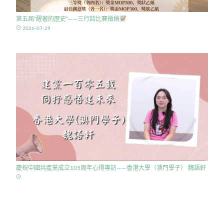
第五屆”醒著的歷史”——三行詩比賽徵稿
access_time
2026-07-29
慶祝中國共產黨成立105周年心得專訪——香港大學（澳門學子） 魏語軒
access_time