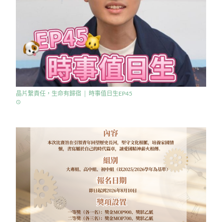
晶片繫責任，生命有歸宿 │ 時事值日生EP45
access_time