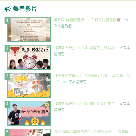
熱門影片
第五屆”醒著的歷史”——三行詩比賽徵稿
- 19
次本週觀看
【非常大學生｜EP7】狐狸先生幾點訓
- 12 次本
週觀看
【降低語言能力】「靜雞雞」定係「靜靜雞」靜
D？
- 12 次本週觀看
【非常實驗室｜EP1】如何氹女朋友？
- 10 次本
週觀看
“與共和國同成長的澳門人” 訪談系列——梁慶庭
-