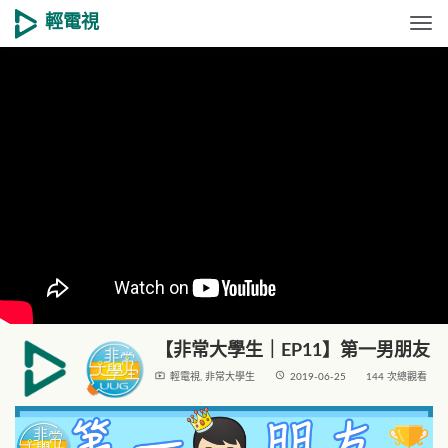
輕電視
Togg
【非常大學生｜EP11】第一男朋友
live_tv
access_time
輕電視
,
非常大學生
2019-06-25
144 次總觀看