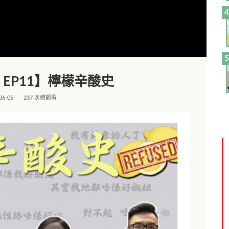
EP11】檸檬辛酸史
06-05
237 次總觀看