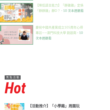
【降低語言能力】「靜雞雞」定係
「靜靜雞」靜D？
- 10 次本週觀看
慶祝中國共產黨成立105周年心得
專訪——澳門科技大學 劉迦南
- 10
次本週觀看
焦點活動
Hot
【活動推介】「小學雞」周圍玩