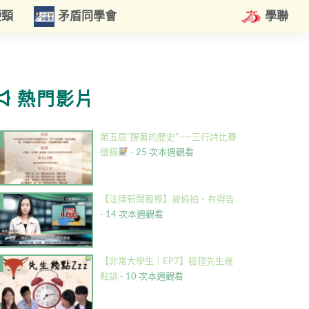
硬頸
矛盾同學會
學聯
熱門影片
第五屆”醒著的歷史”——三行詩比賽
徵稿
- 25 次本週觀看
【法律新聞報導】被偷拍・有得告
- 14 次本週觀看
【非常大學生｜EP7】狐狸先生幾
點訓
- 10 次本週觀看