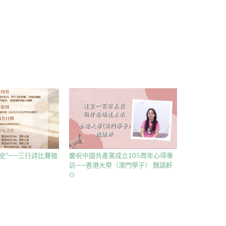
史”——三行詩比賽徵
慶祝中國共產黨成立105周年心得專
訪——香港大學（澳門學子） 魏語軒
access_time