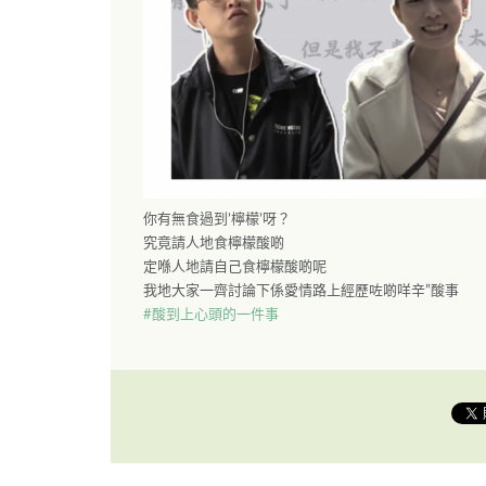
你有無食過到’檸檬’呀？
究竟請人地食檸檬酸啲
定喺人地請自己食檸檬酸啲呢
我地大家一齊討論下係愛情路上經歷咗啲咩辛”酸事
#
酸到上心頭的一件事