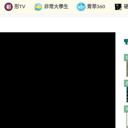
形TV
非常大學生
青莘360