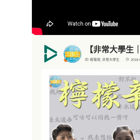
【非常大學生｜
live_tv
access_time
輕電視
,
非常大學生
2018-