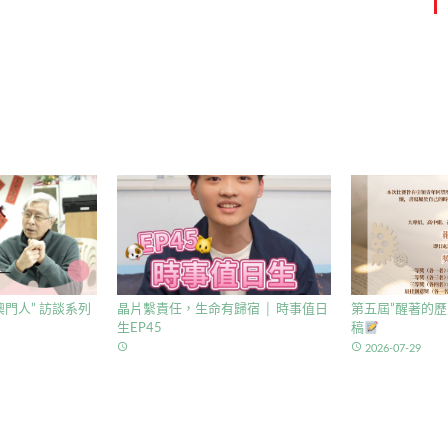
門人” 訪談系列
晶片繫責任，生命有歸宿 │ 時事值日
第五屆”醒著的歷
生EP45
稿
access_time
access_time
2026-07-29