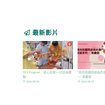
最新影片
YES Program｜從心出發·一日店長體
“與共和國同成長的澳
驗
——梁慶庭
access_time
access_time
2026-08-06
2026-08-03