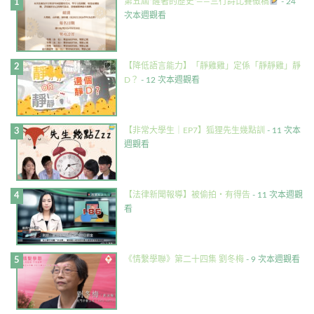
第五屆”醒著的歷史”——三行詩比賽徵稿
- 24
次本週觀看
【降低語言能力】「靜雞雞」定係「靜靜雞」靜
D？
- 12 次本週觀看
【非常大學生｜EP7】狐狸先生幾點訓
- 11 次本
週觀看
【法律新聞報導】被偷拍・有得告
- 11 次本週觀
看
《情繫學聯》第二十四集 劉冬梅
- 9 次本週觀看