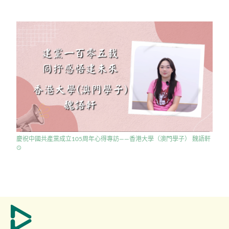
慶祝中國共產黨成立105周年心得專訪——香港大學（澳門學子） 魏語軒
access_time