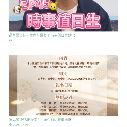
晶片繫責任，生命有歸宿 │ 時事值日生EP45
access_time
第五屆”醒著的歷史”——三行詩比賽徵稿
access_time
2026-07-29