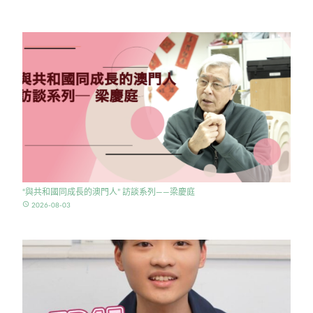
“與共和國同成長的澳門人” 訪談系列——梁慶庭
access_time
2026-08-03