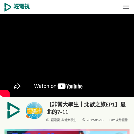
輕電視
Togg
【非常大學生｜北歐之旅EP1】最
北的7-11
live_tv
access_time
輕電視
,
非常大學生
2019-05-30
382 次總觀看