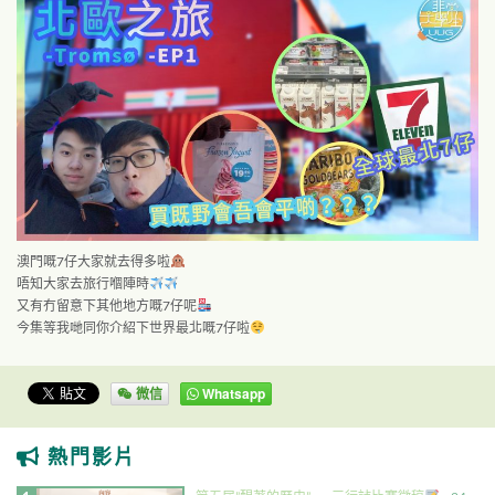
澳門嘅7仔大家就去得多啦
唔知大家去旅行嗰陣時
又有冇留意下其他地方嘅7仔呢
今集等我哋同你介紹下世界最北嘅7仔啦
微信
Whatsapp
熱門影片