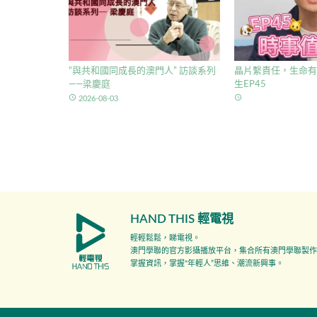
“與共和國同成長的澳門人” 訪談系列
晶片繫責任，生命有
——梁慶庭
生EP45
access_time
access_time
2026-08-03
HAND THIS 輕電視
輕輕鬆鬆，睇電視。
澳門學聯的官方影攝播放平台，集合所有澳門學聯製作
掌握資訊，掌握"年輕人”思維、潮流新興事。