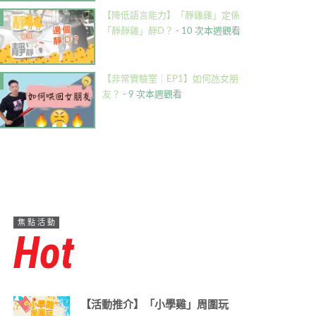
【降低語言能力】「靜雞雞」定係
「靜靜雞」靜D？
- 10 次本週觀看
【非常實驗室｜EP1】如何氹女朋
友？
- 9 次本週觀看
焦點活動
Hot
【活動推介】「小學雞」周圍玩