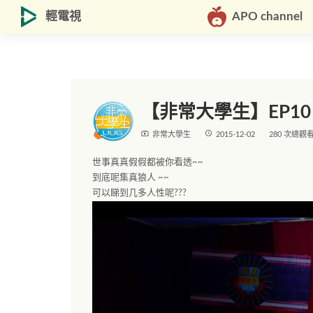
輕電視
APO channel
【非常大學生】EP10
live_tv
access_time
非常大學生
2015-12-02
280 次總觀
世事真真假假都被你看透~~
到底呢集真狼人 ~~
可以睇到几多人性呢???