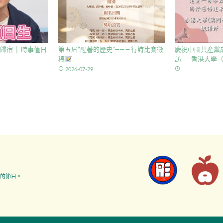
歸宿 │ 時事值日
第五屆”醒著的歷史”——三行詩比賽徵
慶祝中國共產黨成
稿
訪——香港大學（
access_time
access_time
2026-07-29
的節目。