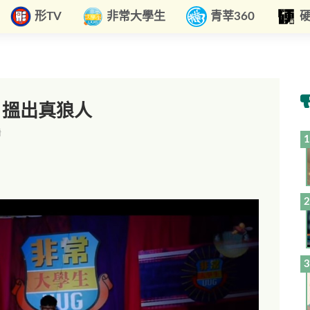
形TV
非常大學生
青莘360
 搵出真狼人
看