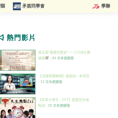
硬頸
矛盾同學會
學聯
熱門影片
第五屆”醒著的歷史”——三行詩比賽
徵稿
- 24 次本週觀看
【法律新聞報導】被偷拍・有得告
- 13 次本週觀看
【非常大學生｜EP7】狐狸先生幾
點訓
- 10 次本週觀看