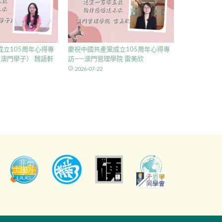
立105周年心得專
慶祝中國共產黨成立105周年心得專
澳門學子） 魏語軒
訪——澳門管理學院 雷美欣
access_time
2026-07-22