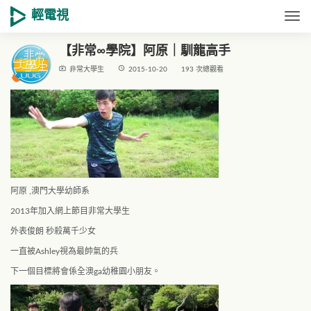
輕電視
Togg
【非常∞學院】阿原｜馴龍高手
live_tv
access_time
非常大學生
2015-10-20
193 次總觀看
阿原 ,澳門大學幼師系
2013年加入網上節目非常大學生
外表俊朗 秒殺萬千少女
一直被Ashley視為最帥氣的兵
下一個目標將會係全澳ga幼稚園小朋友。