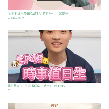
“與共和國同成長的澳門人” 訪談系列——梁慶庭
access_time
2026-08-03
晶片繫責任，生命有歸宿 │ 時事值日生EP45
access_time