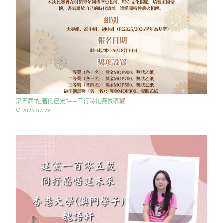
第五屆”醒著的歷史”——三行詩比賽徵稿
access_time
2026-07-29