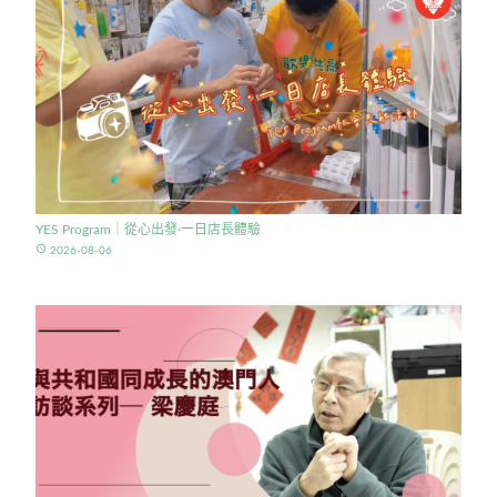
YES Program｜從心出發·一日店長體驗
access_time
2026-08-06