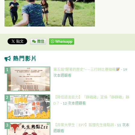
微信
Whatsapp
熱門影片
第五屆”醒著的歷史”——三行詩比賽徵稿
- 19
次本週觀看
【降低語言能力】「靜雞雞」定係「靜靜雞」靜
D？
- 12 次本週觀看
【非常大學生｜EP7】狐狸先生幾點訓
- 11 次本
週觀看