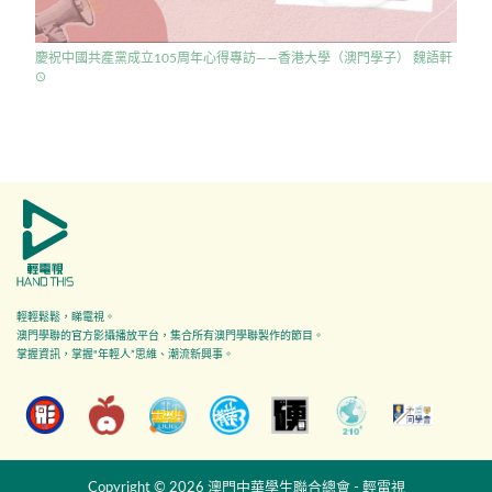
慶祝中國共產黨成立105周年心得專訪——香港大學（澳門學子） 魏語軒
access_time
輕輕鬆鬆，睇電視。
澳門學聯的官方影攝播放平台，集合所有澳門學聯製作的節目。
掌握資訊，掌握"年輕人”思維、潮流新興事。
Copyright © 2026 澳門中華學生聯合總會 - 輕電視