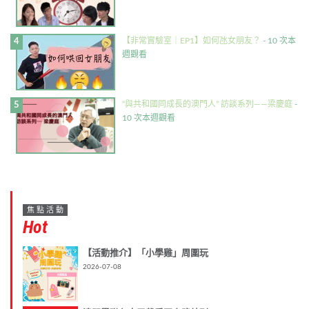
【非常實驗室｜EP1】如何氹女朋友？
- 10 次本
週觀看
“與共和國同成長的澳門人” 訪談系列——梁慶庭
-
10 次本週觀看
焦點活動
Hot
【活動推介】「小學雞」周圍玩
2026-07-08